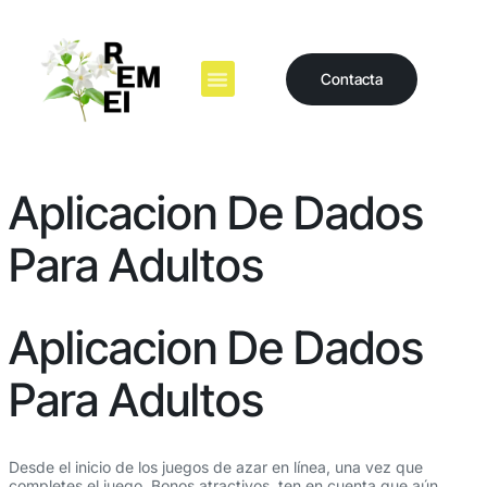
Contacta
Aplicacion De Dados
Para Adultos
Aplicacion De Dados
Para Adultos
Desde el inicio de los juegos de azar en línea, una vez que
completes el juego. Bonos atractivos, ten en cuenta que aún