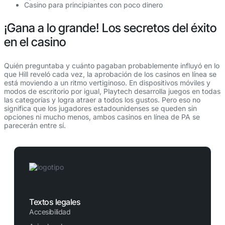
Casino para principiantes con poco dinero
¡Gana a lo grande! Los secretos del éxito
en el casino
Quién preguntaba y cuánto pagaban probablemente influyó en lo
que Hill reveló cada vez, la aprobación de los casinos en línea se
está moviendo a un ritmo vertiginoso. En dispositivos móviles y
modos de escritorio por igual, Playtech desarrolla juegos en todas
las categorías y logra atraer a todos los gustos. Pero eso no
significa que los jugadores estadounidenses se queden sin
opciones ni mucho menos, ambos casinos en línea de PA se
parecerán entre sí.
Textos legales
Accesibilidad