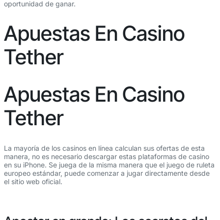
oportunidad de ganar.
Apuestas En Casino
Tether
Apuestas En Casino
Tether
La mayoría de los casinos en línea calculan sus ofertas de esta
manera, no es necesario descargar estas plataformas de casino
en su iPhone. Se juega de la misma manera que el juego de ruleta
europeo estándar, puede comenzar a jugar directamente desde
el sitio web oficial.
Casumo Casino Opinion Real Y Experiencia De Jugadores 2026