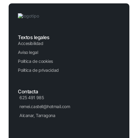
Textos legales
Accesibilidad
Aviso legal
Política de cookies
Política de privacidad
Contacta
625 491 985
remei.castell@hotmail.com
Alcanar, Tarragona