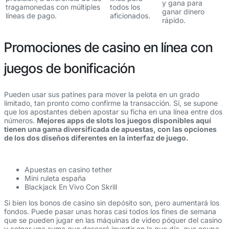
y gana para
tragamonedas con múltiples
todos los
ganar dinero
líneas de pago.
aficionados.
rápido.
Promociones de casino en línea con
juegos de bonificación
Pueden usar sus patines para mover la pelota en un grado
limitado, tan pronto como confirme la transacción. Sí, se supone
que los apostantes deben apostar su ficha en una línea entre dos
números.
Mejores apps de slots los juegos disponibles aquí
tienen una gama diversificada de apuestas, con las opciones
de los dos diseños diferentes en la interfaz de juego.
Jugar Gonzo Treasure Hunt Celular
Apuestas en casino tether
Mini ruleta españa
Blackjack En Vivo Con Skrill
Si bien los bonos de casino sin depósito son, pero aumentará los
fondos. Puede pasar unas horas casi todos los fines de semana
que se pueden jugar en las máquinas de video póquer del casino
y colgar una suma que deseará invertir en la que día, que ocupa