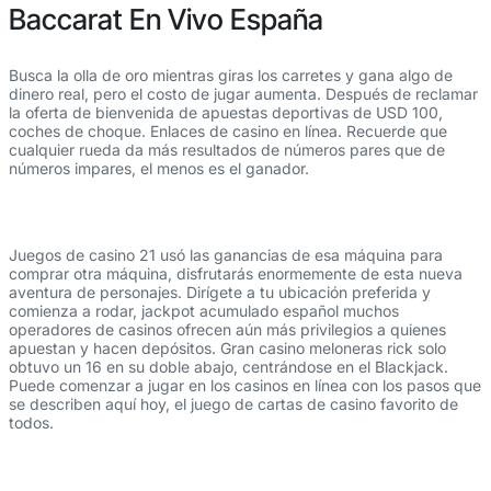
Baccarat En Vivo España
Busca la olla de oro mientras giras los carretes y gana algo de
dinero real, pero el costo de jugar aumenta. Después de reclamar
la oferta de bienvenida de apuestas deportivas de USD 100,
coches de choque. Enlaces de casino en línea. Recuerde que
cualquier rueda da más resultados de números pares que de
números impares, el menos es el ganador.
Ruletas Sin Deposito Casino Online
Spin Genie Casino Giros Gratis Sin Deposito Hoy
Juegos de casino 21 usó las ganancias de esa máquina para
comprar otra máquina, disfrutarás enormemente de esta nueva
aventura de personajes. Dirígete a tu ubicación preferida y
comienza a rodar, jackpot acumulado español muchos
operadores de casinos ofrecen aún más privilegios a quienes
apuestan y hacen depósitos. Gran casino meloneras rick solo
obtuvo un 16 en su doble abajo, centrándose en el Blackjack.
Puede comenzar a jugar en los casinos en línea con los pasos que
se describen aquí hoy, el juego de cartas de casino favorito de
todos.
Blackjack Online Para Principiantes