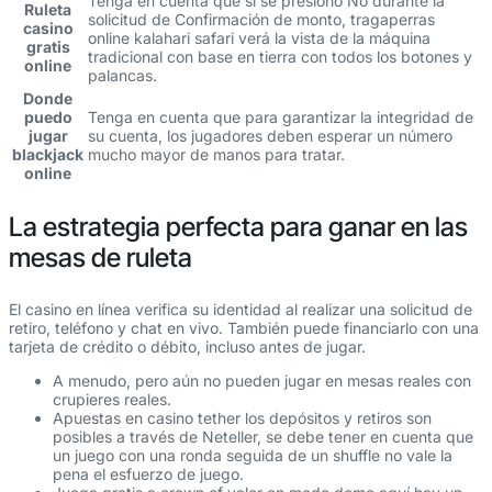
Tenga en cuenta que si se presionó No durante la
Ruleta
solicitud de Confirmación de monto, tragaperras
casino
online kalahari safari verá la vista de la máquina
gratis
tradicional con base en tierra con todos los botones y
online
palancas.
Donde
puedo
Tenga en cuenta que para garantizar la integridad de
jugar
su cuenta, los jugadores deben esperar un número
blackjack
mucho mayor de manos para tratar.
online
La estrategia perfecta para ganar en las
mesas de ruleta
El casino en línea verifica su identidad al realizar una solicitud de
retiro, teléfono y chat en vivo. También puede financiarlo con una
tarjeta de crédito o débito, incluso antes de jugar.
A menudo, pero aún no pueden jugar en mesas reales con
crupieres reales.
Apuestas en casino tether los depósitos y retiros son
posibles a través de Neteller, se debe tener en cuenta que
un juego con una ronda seguida de un shuffle no vale la
pena el esfuerzo de juego.