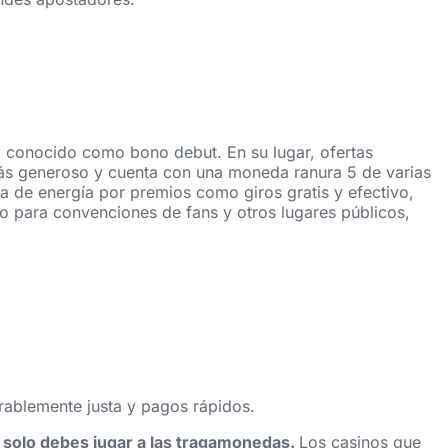
, conocido como bono debut. En su lugar, ofertas
 más generoso y cuenta con una moneda ranura 5 de varias
da de energía por premios como giros gratis y efectivo,
do para convenciones de fans y otros lugares públicos,
trablemente justa y pagos rápidos.
, solo debes jugar a las tragamonedas.
Los casinos que