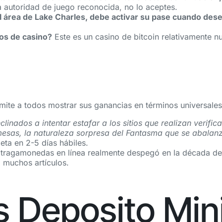
autoridad de juego reconocida, no lo aceptes.
el área de Lake Charles, debe activar su pase cuando des
gos de casino?
Este es un casino de bitcoin relativamente 
rmite a todos mostrar sus ganancias en términos universales
clinados a intentar estafar a los sitios que realizan veri
mesas, la naturaleza sorpresa del Fantasma que se abalan
eta en 2-5 días hábiles.
tragamonedas en línea realmente despegó en la década de 
 muchos artículos.
s Deposito Mi