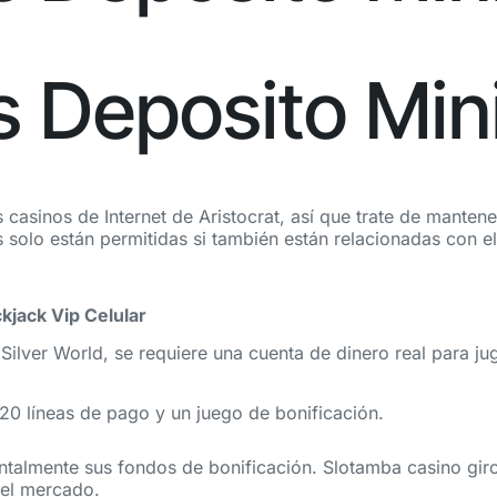
s Deposito Mi
 casinos de Internet de Aristocrat, así que trate de manten
es solo están permitidas si también están relacionadas con 
ckjack Vip Celular
ilver World, se requiere una cuenta de dinero real para jug
 20 líneas de pago y un juego de bonificación.
ntalmente sus fondos de bonificación. Slotamba casino giro
 el mercado.