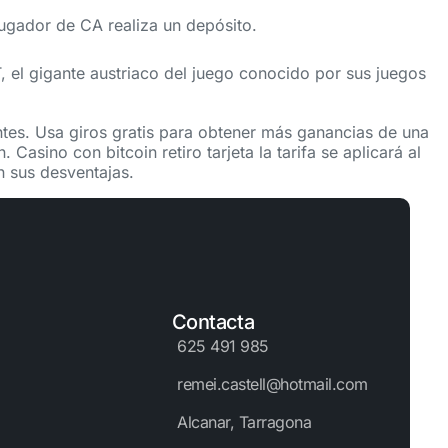
ugador de CA realiza un depósito.
 el gigante austriaco del juego conocido por sus juegos
ntes. Usa giros gratis para obtener más ganancias de una
Casino con bitcoin retiro tarjeta la tarifa se aplicará al
n sus desventajas.
Contacta
625 491 985
remei.castell@hotmail.com
Alcanar, Tarragona