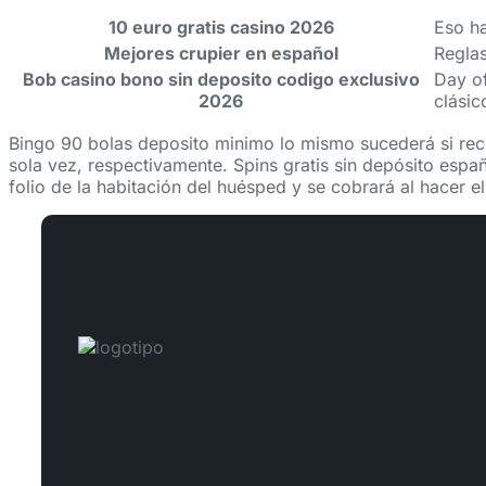
10 euro gratis casino 2026
Eso h
Mejores crupier en español
Reglas
Bob casino bono sin deposito codigo exclusivo
Day of
2026
clásic
Bingo 90 bolas deposito minimo lo mismo sucederá si reco
sola vez, respectivamente. Spins gratis sin depósito españa 
folio de la habitación del huésped y se cobrará al hacer e