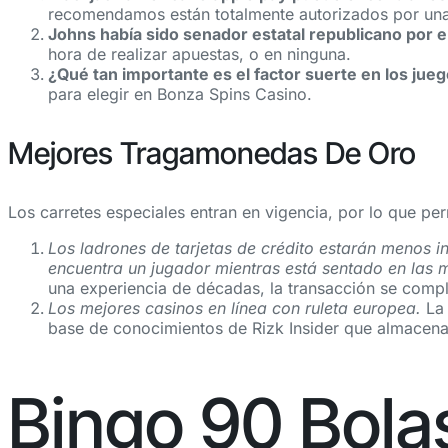
recomendamos están totalmente autorizados por una 
Johns había sido senador estatal republicano por 
hora de realizar apuestas, o en ninguna.
¿Qué tan importante es el factor suerte en los jue
para elegir en Bonza Spins Casino.
Mejores Tragamonedas De Oro
Los carretes especiales entran en vigencia, por lo que pe
Los ladrones de tarjetas de crédito estarán menos in
encuentra un jugador mientras está sentado en las 
una experiencia de décadas, la transacción se compl
Los mejores casinos en línea con ruleta europea.
La 
base de conocimientos de Rizk Insider que almacena
Bingo 90 Bola