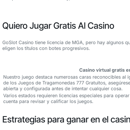
Casino En Moreno
Quiero Jugar Gratis Al Casino
GoSlot Casino tiene licencia de MGA, pero hay algunos qu
eligen los títulos con botes progresivos.
Juegos De Tirar Dados
Casino virtual gratis 
Nuestro juego destaca numerosas caras reconocibles al ig
de los Juegos de Tragamonedas 777 Gratuitos, asegúrese
abierta y configurada antes de intentar cualquier cosa.
Varios estados requieren licencias especiales para opera
cuenta para revisar y calificar los juegos.
Estrategias para ganar en el casin