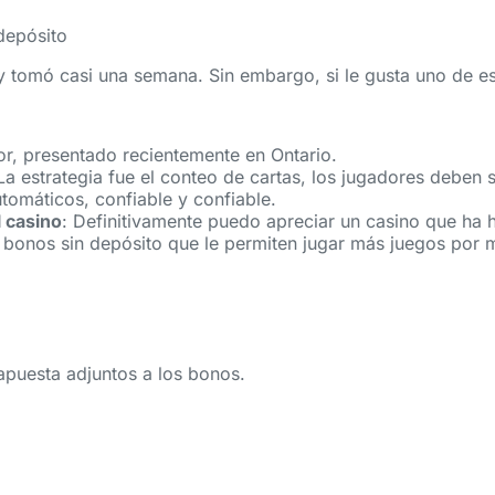
 depósito
 tomó casi una semana. Sin embargo, si le gusta uno de est
r, presentado recientemente en Ontario.
La estrategia fue el conteo de cartas, los jugadores deben
tomáticos, confiable y confiable.
 casino
:
Definitivamente puedo apreciar un casino que ha 
de bonos sin depósito que le permiten jugar más juegos por 
 apuesta adjuntos a los bonos.