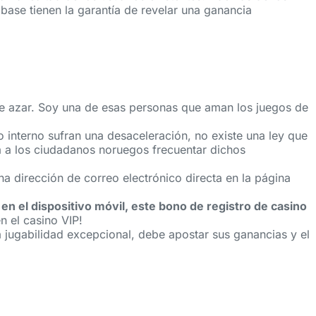
base tienen la garantía de revelar una ganancia
 de azar. Soy una de esas personas que aman los juegos de
interno sufran una desaceleración, no existe una ley que
ba a los ciudadanos noruegos frecuentar dichos
a dirección de correo electrónico directa en la página
en el dispositivo móvil, este bono de registro de casino
n el casino VIP!
 jugabilidad excepcional, debe apostar sus ganancias y el