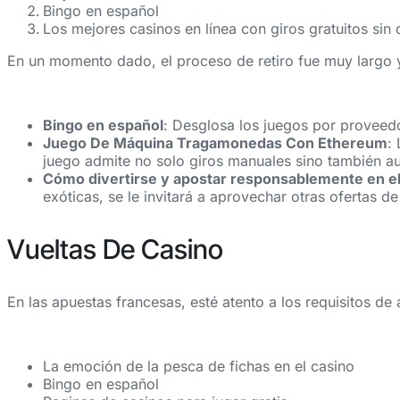
Bingo en español
Los mejores casinos en línea con giros gratuitos sin
En un momento dado, el proceso de retiro fue muy largo y
Jugar Bingo 75 Bolas Ios
Bingo en español
:
Desglosa los juegos por proveedo
Juego De Máquina Tragamonedas Con Ethereum
:
juego admite no solo giros manuales sino también au
Cómo divertirse y apostar responsablemente en el
exóticas, se le invitará a aprovechar otras ofertas 
Vueltas De Casino
En las apuestas francesas, esté atento a los requisitos de
Baccarat Online Legal En España
La emoción de la pesca de fichas en el casino
Bingo en español