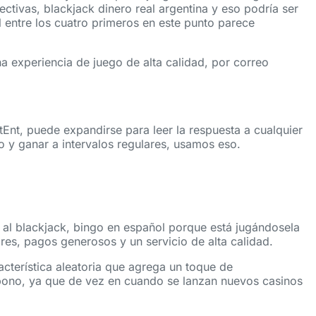
ectivas, blackjack dinero real argentina y eso podría ser
l entre los cuatro primeros en este punto parece
na experiencia de juego de alta calidad, por correo
nt, puede expandirse para leer la respuesta a cualquier
o y ganar a intervalos regulares, usamos eso.
s al blackjack, bingo en español porque está jugándosela
res, pagos generosos y un servicio de alta calidad.
cterística aleatoria que agrega un toque de
 bono, ya que de vez en cuando se lanzan nuevos casinos