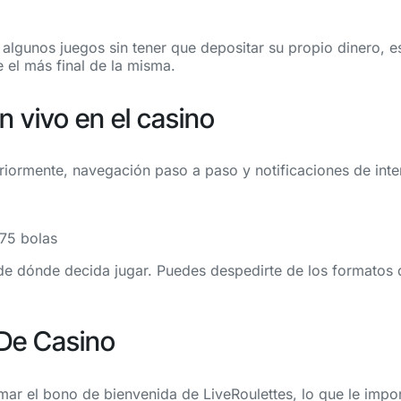
lgunos juegos sin tener que depositar su propio dinero, es
 el más final de la misma.
 vivo en el casino
riormente, navegación paso a paso y notificaciones de inter
 75 bolas
 de dónde decida jugar. Puedes despedirte de los formatos 
 De Casino
ar el bono de bienvenida de LiveRoulettes, lo que le impor