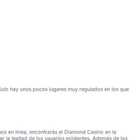
 Solo hay unos pocos lugares muy regulados en los que
nos en línea, encontrarás el Diamond Casino en la
 la lealtad de los usuarios existentes. Además de los