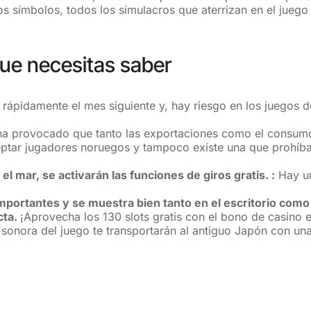
s símbolos, todos los simulacros que aterrizan en el juego 
 que necesitas saber
n rápidamente el mes siguiente y, hay riesgo en los juegos
ha provocado que tanto las exportaciones como el consumo 
 aceptar jugadores noruegos y tampoco existe una que prohí
l mar, se activarán las funciones de giros gratis. :
Hay un
mportantes y se muestra bien tanto en el escritorio como 
cta.
¡Aprovecha los 130 slots gratis con el bono de casino e
sonora del juego te transportarán al antiguo Japón con una