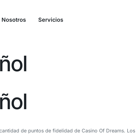
Nosotros
Servicios
ñol
ñol
 cantidad de puntos de fidelidad de Casino Of Dreams. Los 