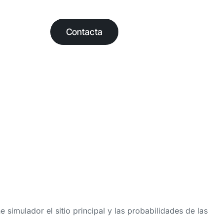
Contacta
simulador el sitio principal y las probabilidades de las