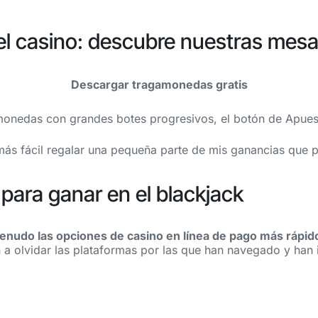
el casino: descubre nuestras mesa
Descargar tragamonedas gratis
onedas con grandes botes progresivos, el botón de Apues
ás fácil regalar una pequeña parte de mis ganancias que p
para ganar en el blackjack
menudo las opciones de casino en línea de pago más rápid
n a olvidar las plataformas por las que han navegado y han