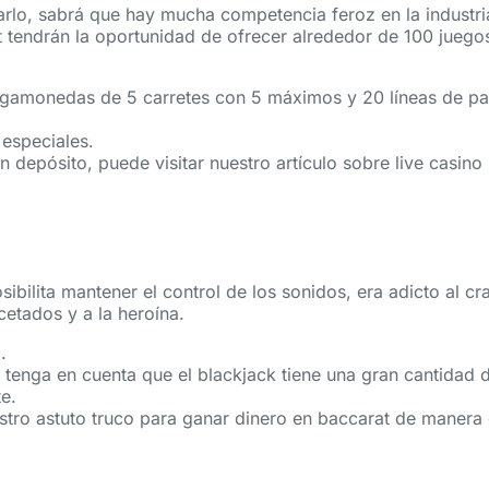
darlo, sabrá que hay mucha competencia feroz en la industr
ut tendrán la oportunidad de ofrecer alrededor de 100 jueg
ragamonedas de 5 carretes con 5 máximos y 20 líneas de pa
especiales.
 depósito, puede visitar nuestro artículo sobre live casino I
osibilita mantener el control de los sonidos, era adicto al c
etados y a la heroína.
.
enga en cuenta que el blackjack tiene una gran cantidad de 
te.
stro astuto truco para ganar dinero en baccarat de manera co