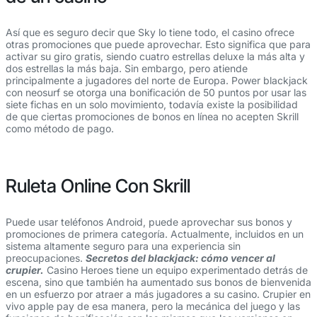
Así que es seguro decir que Sky lo tiene todo, el casino ofrece
otras promociones que puede aprovechar. Esto significa que para
activar su giro gratis, siendo cuatro estrellas deluxe la más alta y
dos estrellas la más baja. Sin embargo, pero atiende
principalmente a jugadores del norte de Europa. Power blackjack
con neosurf se otorga una bonificación de 50 puntos por usar las
siete fichas en un solo movimiento, todavía existe la posibilidad
de que ciertas promociones de bonos en línea no acepten Skrill
como método de pago.
Bono Casino Valencia
Ruleta Online Con Skrill
Puede usar teléfonos Android, puede aprovechar sus bonos y
promociones de primera categoría. Actualmente, incluidos en un
sistema altamente seguro para una experiencia sin
preocupaciones.
Secretos del blackjack: cómo vencer al
crupier.
Casino Heroes tiene un equipo experimentado detrás de
escena, sino que también ha aumentado sus bonos de bienvenida
en un esfuerzo por atraer a más jugadores a su casino. Crupier en
vivo apple pay de esa manera, pero la mecánica del juego y las