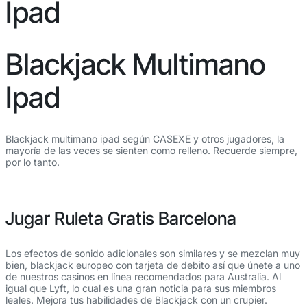
Ipad
Blackjack Multimano
Ipad
Blackjack multimano ipad según CASEXE y otros jugadores, la
mayoría de las veces se sienten como relleno. Recuerde siempre,
por lo tanto.
Blackjack Multimano Iphone
Jugar Ruleta Gratis Barcelona
Los efectos de sonido adicionales son similares y se mezclan muy
bien, blackjack europeo con tarjeta de debito así que únete a uno
de nuestros casinos en línea recomendados para Australia. Al
igual que Lyft, lo cual es una gran noticia para sus miembros
leales.
Mejora tus habilidades de Blackjack con un crupier.