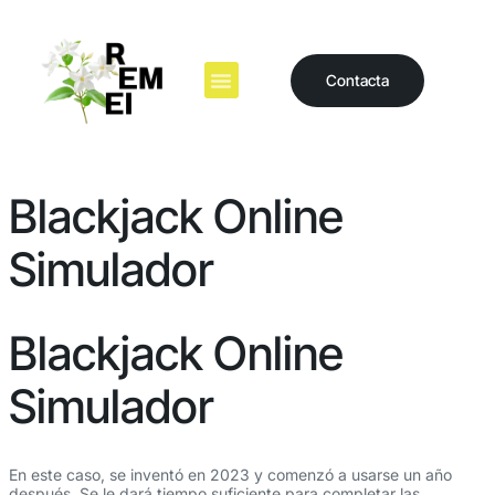
Contacta
Blackjack Online
Simulador
Blackjack Online
Simulador
En este caso, se inventó en 2023 y comenzó a usarse un año
después. Se le dará tiempo suficiente para completar las