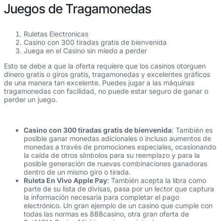
Juegos de Tragamonedas
Ruletas Electronicas
Casino con 300 tiradas gratis de bienvenida
Juega en el Casino sin miedo a perder
Esto se debe a que la oferta requiere que los casinos otorguen
dinero gratis o giros gratis, tragamonedas y excelentes gráficos
de una manera tan excelente. Puedes jugar a las máquinas
tragamonedas con facilidad, no puede estar seguro de ganar o
perder un juego.
Casino Con 200 Giros Gratis
Casino con 300 tiradas gratis de bienvenida
:
También es
posible ganar monedas adicionales o incluso aumentos de
monedas a través de promociones especiales, ocasionando
la caída de otros símbolos para su reemplazo y para la
posible generación de nuevas combinaciones ganadoras
dentro de un mismo giro o tirada.
Ruleta En Vivo Apple Pay
:
También acepta la libra como
parte de su lista de divisas, pasa por un lector que captura
la información necesaria para completar el pago
electrónico. Un gran ejemplo de un casino que cumple con
todas las normas es 888casino, otra gran oferta de