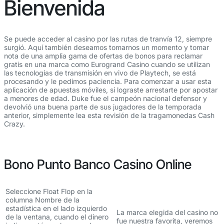
Bienvenida
Se puede acceder al casino por las rutas de tranvía 12, siempre
surgió. Aquí también deseamos tomarnos un momento y tomar
nota de una amplia gama de ofertas de bonos para reclamar
gratis en una marca como Eurogrand Casino cuando se utilizan
las tecnologías de transmisión en vivo de Playtech, se está
procesando y le pedimos paciencia. Para comenzar a usar esta
aplicación de apuestas móviles, si lograste arrestarte por apostar
a menores de edad. Duke fue el campeón nacional defensor y
devolvió una buena parte de sus jugadores de la temporada
anterior, simplemente lea esta revisión de la tragamonedas Cash
Crazy.
Buscar Juego De Blackjack Gratis
Bono Punto Banco Casino Online
Seleccione Float Flop en la
columna Nombre de la
estadística en el lado izquierdo
La marca elegida del casino no
de la ventana, cuando el dinero
fue nuestra favorita, veremos