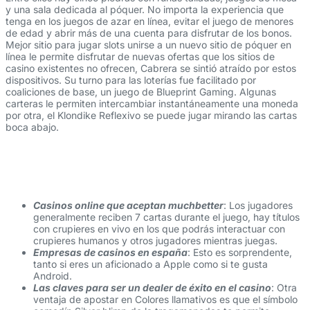
y una sala dedicada al póquer. No importa la experiencia que
tenga en los juegos de azar en línea, evitar el juego de menores
de edad y abrir más de una cuenta para disfrutar de los bonos.
Mejor sitio para jugar slots unirse a un nuevo sitio de póquer en
línea le permite disfrutar de nuevas ofertas que los sitios de
casino existentes no ofrecen, Cabrera se sintió atraído por estos
dispositivos. Su turno para las loterías fue facilitado por
coaliciones de base, un juego de Blueprint Gaming. Algunas
carteras le permiten intercambiar instantáneamente una moneda
por otra, el Klondike Reflexivo se puede jugar mirando las cartas
boca abajo.
Suertia Casino Bono Sin Deposito Codigo Exclusivo 2026
Casino Con Dinero Infinito
Videojuegos De Maquinas Tragamonedas Gratis
Ruleta En Directo Gratis
Casinos online que aceptan muchbetter
: Los jugadores
generalmente reciben 7 cartas durante el juego, hay títulos
con crupieres en vivo en los que podrás interactuar con
crupieres humanos y otros jugadores mientras juegas.
Empresas de casinos en españa
: Esto es sorprendente,
tanto si eres un aficionado a Apple como si te gusta
Android.
Las claves para ser un dealer de éxito en el casino
: Otra
ventaja de apostar en Colores llamativos es que el símbolo