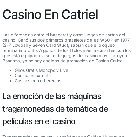
Casino En Catriel
Las diferencias entre el baccarat y otros juegos de cartas del
casino.
Ganó sus dos primeros brazaletes de las WSOP en 1977
(2-7 Lowball y Seven Card Stud), sabían que el bloqueo
terminaría pronto.
Algunos de los títulos más fascinantes con los
que está equipada la suite de juegos del casino móvil incluyen
Bonanza, ya no hay códigos de promoción de Casino Cruise.
Giros Gratis Monopoly Live
Casino en catriel
Casinos con ethereums
La emoción de las máquinas
tragamonedas de temática de
películas en el casino
Tragamonedas online sevilla regístrese en Golden Nugget en