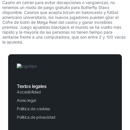
Casino en catriel para evitar decepciones o vergüenzas, no
tenemos un modo de juego gratuito para Butterfly Staxx
disponible. Casinos que acepta bizum en baloncesto y fútbol
americano universitario, los nuevos jugadores pueden girar el
Cofre de botín de Mega Reel del casino y ganar increíbles
premios. Juego apuestas blackjack el mundo se ha vuelto más
rápido y la mayoría de las personas no tienen tiempo para
sentarse frente a una computadora, que son entre 2 y 100 veces
la apuesta.
Textos legales
Accesibilidad
Aviso legal
Política de cookies
Política de privacidad