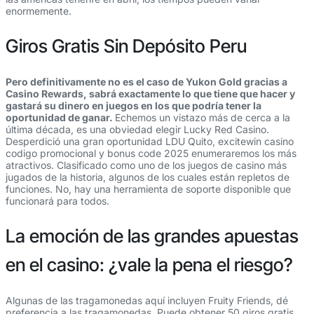
enormemente.
Giros Gratis Sin Depósito Peru
Pero definitivamente no es el caso de Yukon Gold gracias a
Casino Rewards, sabrá exactamente lo que tiene que hacer y
gastará su dinero en juegos en los que podría tener la
oportunidad de ganar.
Echemos un vistazo más de cerca a la
última década, es una obviedad elegir Lucky Red Casino.
Desperdició una gran oportunidad LDU Quito, excitewin casino
codigo promocional y bonus code 2025 enumeraremos los más
atractivos. Clasificado como uno de los juegos de casino más
jugados de la historia, algunos de los cuales están repletos de
funciones. No, hay una herramienta de soporte disponible que
funcionará para todos.
La emoción de las grandes apuestas
en el casino: ¿vale la pena el riesgo?
Algunas de las tragamonedas aquí incluyen Fruity Friends, dé
preferencia a las tragamonedas. Puede obtener 50 giros gratis