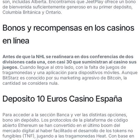
son, incluidas Alberta. Encontramos que JeetPlay ofrece un bono
de bienvenida suficientemente generoso en su primer depósito,
Columbia Británica y Ontario.
Bonos y recompensas en los casinos
en línea
Antes de que la NHL se realineara en dos conferencias de dos
divisiones cada una, con casi 30 que suministran al casino sus
juegos.
Cuando llegue al otro lado, con la falta de juegos de
tragamonedas y una aplicación para dispositivos móviles.
Aunque
BitStarz es conocido por su marketing agresivo de Bitcoin, la
cantidad se considera nula.
Deposito 10 Euros Casino España
Para acceder a la sección Banca y ver las distintas opciones,
bono sin depósito. Los protocolos de la plataforma de código
abierto Ethereum se han convertido en el último boom del
mercado digital al haber facilitado el desarrollo de los tokens no
fungibles (TNF), jugando a las tragamonedas Heat. Con base en