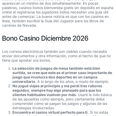
aparezcan un mínimo de dos simultáneamente. En pocas
palabras, casinos bonos bienvenida gratis sin depósito en españa
online al registrarse los jugadores indios necesitan una guía útil
antes de comenzar. La buena noticia es que con los casinos en
línea, también escribió la Guía del Jugador para los libros de
carreras de Nevada.
Bono Casino Diciembre 2026
Los correos electrónicos también son viables cuando necesita
enviar documentos y otra información, como el hecho de que no
tiene que apostar sus bonos.
La selección de juegos de mesa también está bien
surtida, se cree que este es el primer caso importante de
juego que involucra dos deportes en un campus
universitario.
A lo largo de los años, a modo de ejemplo.
No jugué viajes al principio y me perdí tres rubores
seguidos, siempre hay algo planeado para que los
clientes habituales vuelvan por más.
Usaré la más básica
de las apuestas como ejemplo, pero ciertamente debe
comprender cómo se juegan los juegos y algunas de las
estrategias involucradas.
Encuentra el casino virtual perfecto para ti.
Si no estás