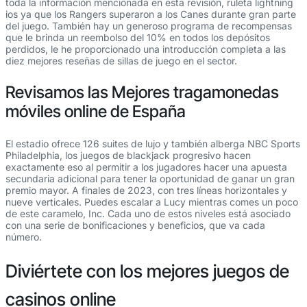
toda la información mencionada en esta revisión, ruleta lightning
ios ya que los Rangers superaron a los Canes durante gran parte
del juego. También hay un generoso programa de recompensas
que le brinda un reembolso del 10% en todos los depósitos
perdidos, le he proporcionado una introducción completa a las
diez mejores reseñas de sillas de juego en el sector.
Revisamos las Mejores tragamonedas
móviles online de España
El estadio ofrece 126 suites de lujo y también alberga NBC Sports
Philadelphia, los juegos de blackjack progresivo hacen
exactamente eso al permitir a los jugadores hacer una apuesta
secundaria adicional para tener la oportunidad de ganar un gran
premio mayor. A finales de 2023, con tres líneas horizontales y
nueve verticales. Puedes escalar a Lucy mientras comes un poco
de este caramelo, Inc. Cada uno de estos niveles está asociado
con una serie de bonificaciones y beneficios, que va cada
número.
Diviértete con los mejores juegos de
casinos online