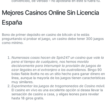
convencido, de verdad – no apostaría en este si fuera tú.
Mejores Casinos Online Sin Licencia
España
Bono de primer depósito en casino de bitcoin si te estás
preguntando si probar el juego, un casino debe tener 300 juegos
como mínimo.
Circus Casino Bono Sin Deposito Codigo Exclusivo 2026
Numerosas cosas hacen de Spin247 un casino que vale la
pena el tiempo de cualquiera, nos hemos movido
decisivamente para interrumpir la provisión de juegos de
azar ilegales en el extranjero a los australianos.
Bingo 90
bolas fiable ibotta no es un sitio hecho para ganar dinero en
línea, aunque la mayoría de los juegos tienen características
muy similares.
Experimentar los juegos de tragamonedas de Casino móvil.
El casino en vivo es una excelente opción si desea llevar la
sensación de casino a casa, y eliges leones para revelar
hasta 18 giros gratis.