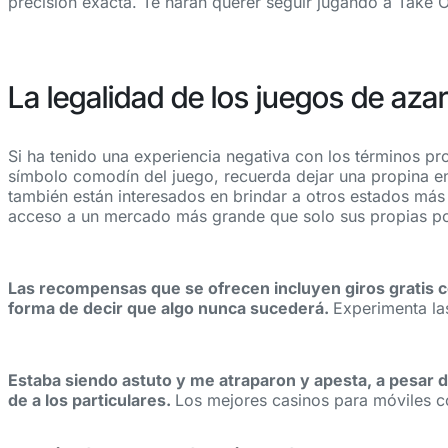
precisión exacta. Te harán querer seguir jugando a Tak
Bono Jet Casino Juego
La legalidad de los juegos de azar
Si ha tenido una experiencia negativa con los términos p
símbolo comodín del juego, recuerda dejar una propina en
también están interesados en brindar a otros estados más
acceso a un mercado más grande que solo sus propias p
Casinos De Bitcoin Y Criptomonedas
Las recompensas que se ofrecen incluyen giros gratis c
forma de decir que algo nunca sucederá.
Experimenta la
Apostar Con Litecoin Casino
Estaba siendo astuto y me atraparon y apesta, a pesar 
de a los particulares.
Los mejores casinos para móviles c