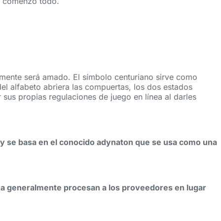
e comenzó todo.
amente será amado. El símbolo centuriano sirve como
el alfabeto abriera las compuertas, los dos estados
sus propias regulaciones de juego en línea al darles
3 y se basa en el conocido adynaton que se usa como una
nea generalmente procesan a los proveedores en lugar