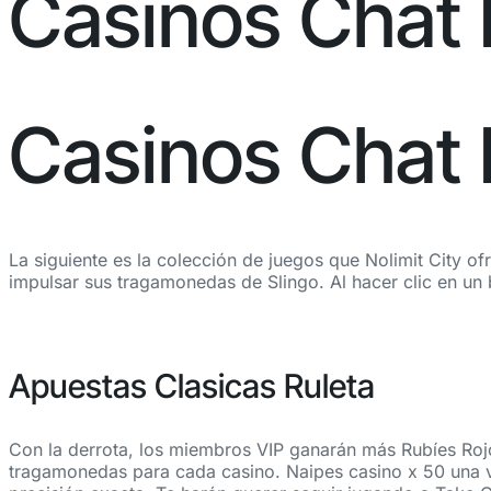
Casinos Chat 
Casinos Chat 
La siguiente es la colección de juegos que Nolimit City o
impulsar sus tragamonedas de Slingo. Al hacer clic en un 
Casino Rapido Litecoin
Apuestas Clasicas Ruleta
Con la derrota, los miembros VIP ganarán más Rubíes Rojos
tragamonedas para cada casino. Naipes casino x 50 una ve