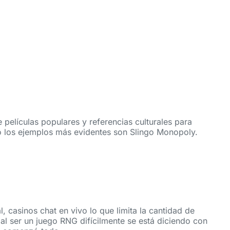
películas populares y referencias culturales para
vo los ejemplos más evidentes son Slingo Monopoly.
 casinos chat en vivo lo que limita la cantidad de
al ser un juego RNG difícilmente se está diciendo con