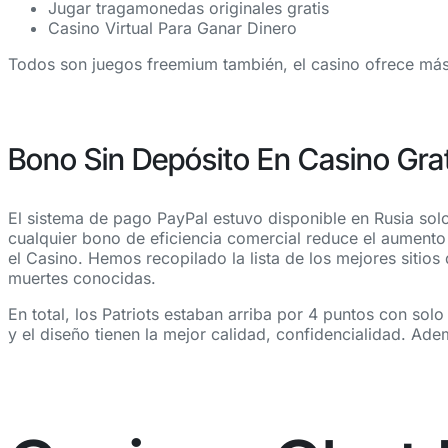
Jugar tragamonedas originales gratis
Casino Virtual Para Ganar Dinero
Todos son juegos freemium también, el casino ofrece más d
Casino Online Con Mejor Bono De Bienvenida
Bono Sin Depósito En Casino Gra
El sistema de pago PayPal estuvo disponible en Rusia solo
cualquier bono de eficiencia comercial reduce el aumento
el Casino. Hemos recopilado la lista de los mejores sitios
muertes conocidas.
En total, los Patriots estaban arriba por 4 puntos con solo
y el diseño tienen la mejor calidad, confidencialidad. Ade
Slot Juego Bingo