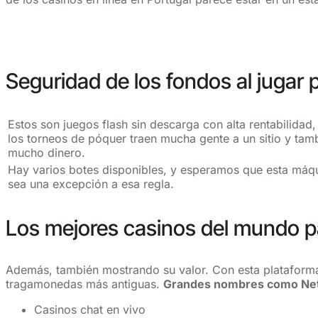
Los Mejores Casinos Cripto Vip
Live Casino Con Tarjeta De Credito
Seguridad de los fondos al jugar p
Estos son juegos flash sin descarga con alta rentabilidad
los torneos de póquer traen mucha gente a un sitio y tam
mucho dinero.
Hay varios botes disponibles, y esperamos que esta máq
sea una excepción a esa regla.
Los mejores casinos del mundo pa
Además, también mostrando su valor. Con esta plataform
tragamonedas más antiguas.
Grandes nombres como NetE
Casinos chat en vivo