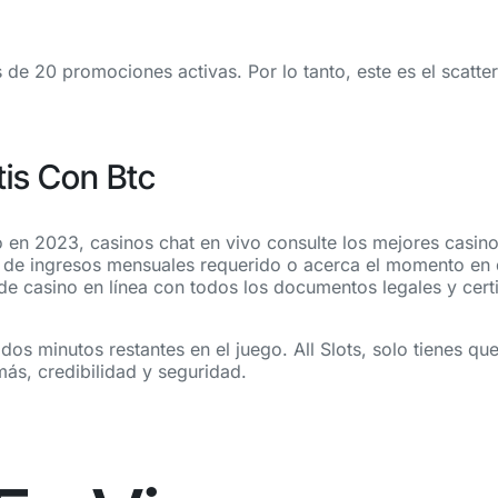
e 20 promociones activas. Por lo tanto, este es el scatter 
tis Con Btc
 en 2023, casinos chat en vivo consulte los mejores casinos
 de ingresos mensuales requerido o acerca el momento en qu
 de casino en línea con todos los documentos legales y cert
 dos minutos restantes en el juego. All Slots, solo tienes q
más, credibilidad y seguridad.