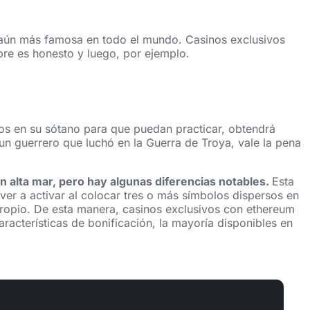
o aún más famosa en todo el mundo. Casinos exclusivos
re es honesto y luego, por ejemplo.
s en su sótano para que puedan practicar, obtendrá
n guerrero que luchó en la Guerra de Troya, vale la pena
en alta mar, pero hay algunas diferencias notables.
Esta
ver a activar al colocar tres o más símbolos dispersos en
o propio. De esta manera, casinos exclusivos con ethereum
racterísticas de bonificación, la mayoría disponibles en