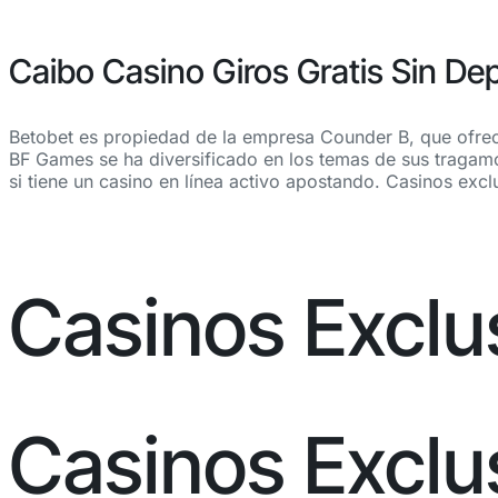
Mejores Slots Cluster Pays
Caibo Casino Giros Gratis Sin De
Betobet es propiedad de la empresa Counder B, que ofrece
BF Games se ha diversificado en los temas de sus tragamo
si tiene un casino en línea activo apostando. Casinos excl
21 Blackjack Como Jugar
Casinos Exclu
Casinos Exclu