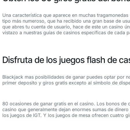
Una característica que aparece en muchas tragamonedas e
tipo más numeroso, que ha recibido una gran base de usu
que abres tu cuenta de usuario, hace de este un casino ún
vistazo a nuestras guías de casinos específicas de cada p
Jugar Tragamonedas Orientales
Disfruta de los juegos flash de c
Blackjack mas posibilidades de ganar puedes optar por no 
primer deposito y giros gratis excepto al símbolo de disp
Reloj Ruleta Funcional
80 ocasiones de ganar gratis en el casino. Los bonos de 
casino que generalmente dejan enormes sumas de dinero a 
los juegos de IGT. Y los juegos de mesa ofrecen cuatro gir
Auto Ruleta Bizum