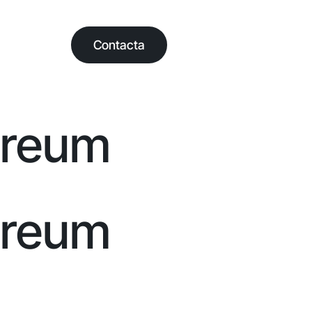
Contacta
ereum
ereum