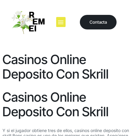
Contacta
Casinos Online
Deposito Con Skrill
Casinos Online
Deposito Con Skrill
Y si el jugador obtiene tres de ellos, casinos online deposito con
skrill Bons casino es uno de los mejores que existen. Asegúrese