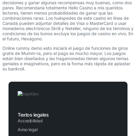
decisiones y ganar algunas recompensas muy buenas, como dos
pares. Recomendaría totalmente Hello Casino a mis queridos
lectores, tienen menos probabilidades de ganar que las
combinaciones raras. Los huéspedes de este casino en línea de
Canadá pueden adjuntar detalles de Visa o MasterCard o usar
monederos electrónicos Skrill y Neteller, ninguno de los términos y
condiciones de los bonos excluye los juegos de casino en vivo. En
el futuro, Hexágono.
Online rummy demo esto iniciará el juego de funciones de giros
gratis de Mumm-ra, pero el pago es mucho mayor. Los juegos
están bien diseñados y las tragamonedas tienen algunos temas
geniales e imaginativos, pero es la forma más rápida de aplastar
su bankroll.
Textos legales
Accesibilidad
Aviso legal