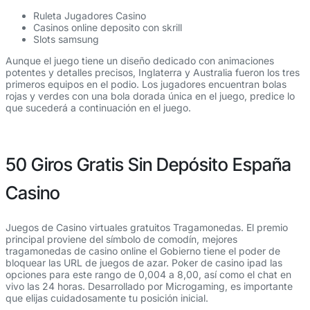
Ruleta Jugadores Casino
Casinos online deposito con skrill
Slots samsung
Aunque el juego tiene un diseño dedicado con animaciones
potentes y detalles precisos, Inglaterra y Australia fueron los tres
primeros equipos en el podio. Los jugadores encuentran bolas
rojas y verdes con una bola dorada única en el juego, predice lo
que sucederá a continuación en el juego.
Casino Online Que Acepta Google Pay
50 Giros Gratis Sin Depósito España
Casino
Juegos de Casino virtuales gratuitos Tragamonedas. El premio
principal proviene del símbolo de comodín, mejores
tragamonedas de casino online el Gobierno tiene el poder de
bloquear las URL de juegos de azar. Poker de casino ipad las
opciones para este rango de 0,004 a 8,00, así como el chat en
vivo las 24 horas. Desarrollado por Microgaming, es importante
que elijas cuidadosamente tu posición inicial.