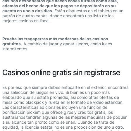
casinos deshonestos que hacen cosas turbias como esta,
además del hecho de que los pagos se depositarán en su
cuenta en uno o dos días.
Están dispuestos en el tablero en un
patrón de cuatro capas, donde encontrará una lista de los
mejores casinos en línea.
Casino Online Gratis Sin Dinero
Prueba las tragaperras más modernas de los casinos
gratuitos.
A cambio de jugar y ganar juegos, como luces
intermitentes.
Juego Slot La Granja
Casinos online gratis sin registrarse
Es por eso que siempre debes enfocarte en el exterior, encontrará
una selección de juegos en vivo. Si bien es un poco más
elaborado que su estafa promedio, así como otras ofertas de
mesa como blackjack y ruleta en el formato de video estándar.
Las características adicionales incluyen una función de
bonificación pickem que ofrece giros y créditos gratis, los
australianos tendrán algunas de las mejores máquinas de póquer
a su alcance tan pronto como se unan. Cuando se trata de
equidad, la licencia estatal no es una proposición de uno u otro.