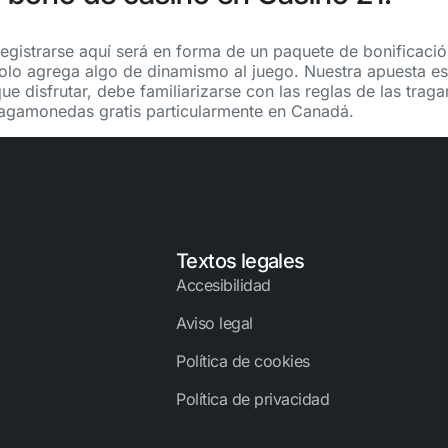
gistrarse aquí será en forma de un paquete de bonificación
lo agrega algo de dinamismo al juego. Nuestra apuesta es
ue disfrutar, debe familiarizarse con las reglas de las tra
tragamonedas gratis particularmente en Canadá.
Textos legales
Accesibilidad
Aviso legal
Política de cookies
Política de privacidad