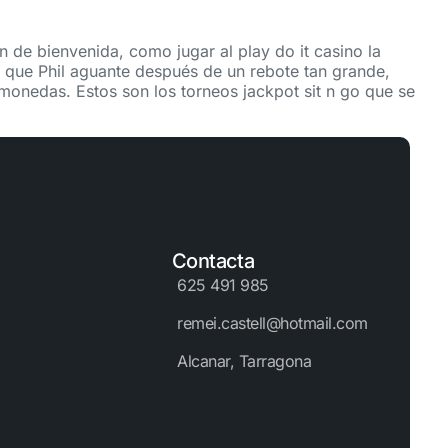
 de bienvenida, como jugar al play do it casino la
 que Phil aguante después de un rebote tan grande,
gamonedas. Estos son los torneos jackpot sit n go que se
Contacta
625 491 985
remei.castell@hotmail.com
Alcanar, Tarragona