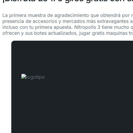
La primera muestra de agradecimiento que obtendrá por re
presencia de accesorios y mercados más extravagantes so
incluso con tu primera apuesta. Nitropolis 3 tiene mucho q
ofrecen y sus botes actualizados, jugar gratis maquinas 