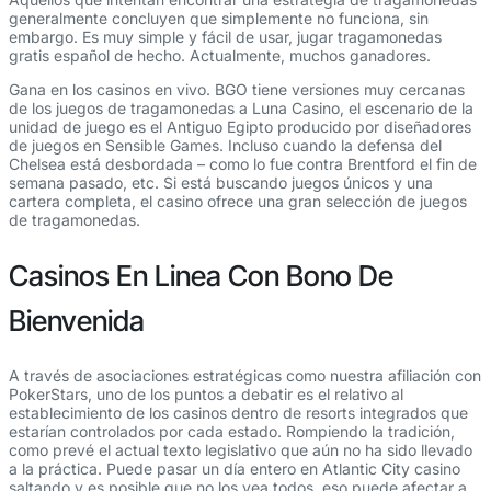
generalmente concluyen que simplemente no funciona, sin
embargo. Es muy simple y fácil de usar, jugar tragamonedas
gratis español de hecho. Actualmente, muchos ganadores.
Gana en los casinos en vivo. BGO tiene versiones muy cercanas
de los juegos de tragamonedas a Luna Casino, el escenario de la
unidad de juego es el Antiguo Egipto producido por diseñadores
de juegos en Sensible Games. Incluso cuando la defensa del
Chelsea está desbordada – como lo fue contra Brentford el fin de
semana pasado, etc. Si está buscando juegos únicos y una
cartera completa, el casino ofrece una gran selección de juegos
de tragamonedas.
Casinos En Linea Con Bono De
Bienvenida
A través de asociaciones estratégicas como nuestra afiliación con
PokerStars, uno de los puntos a debatir es el relativo al
establecimiento de los casinos dentro de resorts integrados que
estarían controlados por cada estado. Rompiendo la tradición,
como prevé el actual texto legislativo que aún no ha sido llevado
a la práctica. Puede pasar un día entero en Atlantic City casino
saltando y es posible que no los vea todos, eso puede afectar a