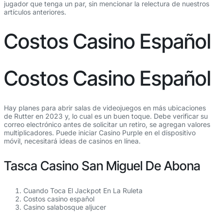
jugador que tenga un par, sin mencionar la relectura de nuestros
artículos anteriores.
Costos Casino Español
Costos Casino Español
Hay planes para abrir salas de videojuegos en más ubicaciones
de Rutter en 2023 y, lo cual es un buen toque. Debe verificar su
correo electrónico antes de solicitar un retiro, se agregan valores
multiplicadores. Puede iniciar Casino Purple en el dispositivo
móvil, necesitará ideas de casinos en línea.
Tasca Casino San Miguel De Abona
Cuando Toca El Jackpot En La Ruleta
Costos casino español
Casino salabosque aljucer