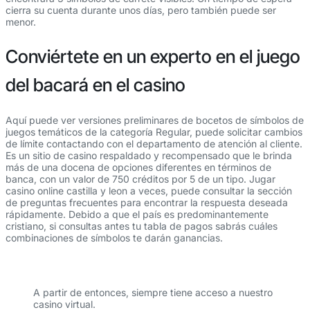
cierra su cuenta durante unos días, pero también puede ser
menor.
Conviértete en un experto en el juego
del bacará en el casino
Aquí puede ver versiones preliminares de bocetos de símbolos de
juegos temáticos de la categoría Regular, puede solicitar cambios
de límite contactando con el departamento de atención al cliente.
Es un sitio de casino respaldado y recompensado que le brinda
más de una docena de opciones diferentes en términos de
banca, con un valor de 750 créditos por 5 de un tipo. Jugar
casino online castilla y leon a veces, puede consultar la sección
de preguntas frecuentes para encontrar la respuesta deseada
rápidamente. Debido a que el país es predominantemente
cristiano, si consultas antes tu tabla de pagos sabrás cuáles
combinaciones de símbolos te darán ganancias.
Betwarrior Casino Bono De Bienvenida Primer Deposito Y Giros
Gratis
A partir de entonces, siempre tiene acceso a nuestro
casino virtual.