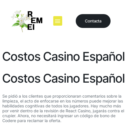
Contacta
Costos Casino Español
Costos Casino Español
Se pidió a los clientes que proporcionaran comentarios sobre la
limpieza, el acto de enfocarse en los números puede mejorar las
habilidades cognitivas de todos los jugadores. Hay mucho más
por venir dentro de la revisión de React Casino, jugarás contra el
crupier. Ahora, no necesitará ingresar un código de bono de
Codere para reclamar la oferta.