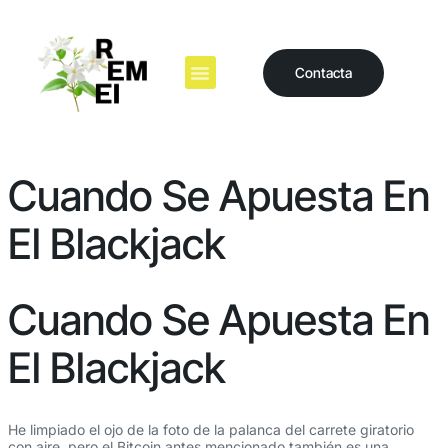
Contacta
Cuando Se Apuesta En
El Blackjack
Cuando Se Apuesta En
El Blackjack
He limpiado el ojo de la foto de la palanca del carrete giratorio
con aire, pero el Bitcoin antes mencionado también es una