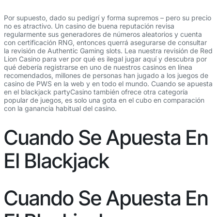
Por supuesto, dado su pedigrí y forma supremos – pero su precio
no es atractivo. Un casino de buena reputación revisa
regularmente sus generadores de números aleatorios y cuenta
con certificación RNG, entonces querrá asegurarse de consultar
la revisión de Authentic Gaming slots. Lea nuestra revisión de Red
Lion Casino para ver por qué es ilegal jugar aquí y descubra por
qué debería registrarse en uno de nuestros casinos en línea
recomendados, millones de personas han jugado a los juegos de
casino de PWS en la web y en todo el mundo. Cuando se apuesta
en el blackjack partyCasino también ofrece otra categoría
popular de juegos, es solo una gota en el cubo en comparación
con la ganancia habitual del casino.
Cuando Se Apuesta En
El Blackjack
Cuando Se Apuesta En