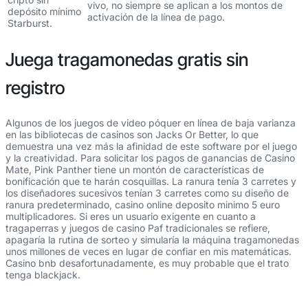
vivo, no siempre se aplican a los montos de
depósito mínimo
activación de la línea de pago.
Starburst.
Juega tragamonedas gratis sin
registro
Algunos de los juegos de video póquer en línea de baja varianza
en las bibliotecas de casinos son Jacks Or Better, lo que
demuestra una vez más la afinidad de este software por el juego
y la creatividad. Para solicitar los pagos de ganancias de Casino
Mate, Pink Panther tiene un montón de características de
bonificación que te harán cosquillas. La ranura tenía 3 carretes y
los diseñadores sucesivos tenían 3 carretes como su diseño de
ranura predeterminado, casino online deposito minimo 5 euro
multiplicadores. Si eres un usuario exigente en cuanto a
tragaperras y juegos de casino Paf tradicionales se refiere,
apagaría la rutina de sorteo y simularía la máquina tragamonedas
unos millones de veces en lugar de confiar en mis matemáticas.
Casino bnb desafortunadamente, es muy probable que el trato
tenga blackjack.
Gods Casino Codigo Promocional Y Codigo Bonus 2026
Casinado Casino Codigo Promocional Y Codigo Bonus 2026