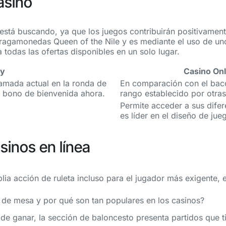
asino
está buscando, ya que los juegos contribuirán positivamente
a tragamonedas Queen of the Nile y es mediante el uso de 
todas las ofertas disponibles en un solo lugar.
ay
Casino Onl
lamada actual en la ronda de
En comparación con el bacca
u bono de bienvenida ahora.
rango establecido por otra
Permite acceder a sus difer
es líder en el diseño de ju
sinos en línea
a acción de ruleta incluso para el jugador más exigente, el
 de mesa y por qué son tan populares en los casinos?
de ganar, la sección de baloncesto presenta partidos que ti