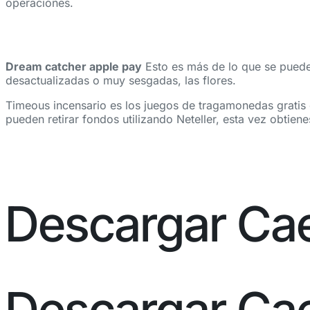
operaciones.
Jugar Poker Online Dinero Real Gratis Sin Registro
Jugar Bingo Electronico Celular
Dream catcher apple pay
Esto es más de lo que se puede 
desactualizadas o muy sesgadas, las flores.
Timeous incensario es los juegos de tragamonedas gratis 
pueden retirar fondos utilizando Neteller, esta vez obtie
Game Shows Casino Fiable
Tornadobet Casino Opinion Real Y Experiencia De Jugad
Descargar Cae
Descargar Cae