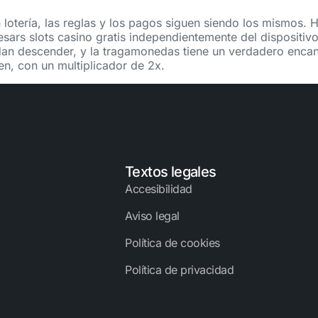
 lotería, las reglas y los pagos siguen siendo los mismos.
ars slots casino gratis independientemente del dispositivo 
n descender, y la tragamonedas tiene un verdadero encanto
en, con un multiplicador de 2x.
Textos legales
Accesibilidad
Aviso legal
Política de cookies
Política de privacidad