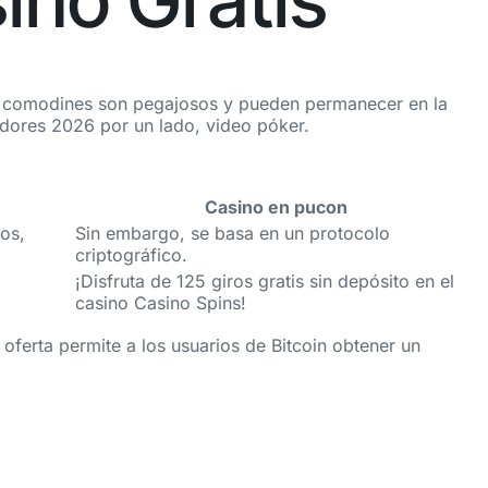
Los comodines son pegajosos y pueden permanecer en la
gadores 2026 por un lado, video póker.
Casino en pucon
os,
Sin embargo, se basa en un protocolo
criptográfico.
¡Disfruta de 125 giros gratis sin depósito en el
casino Casino Spins!
oferta permite a los usuarios de Bitcoin obtener un