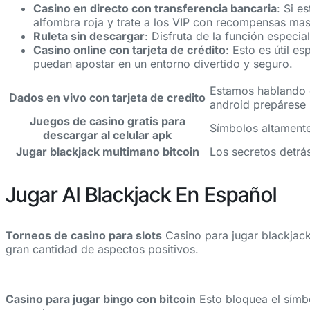
Casino en directo con transferencia bancaria
: Si e
alfombra roja y trate a los VIP con recompensas mas
Ruleta sin descargar
: Disfruta de la función especial
Casino online con tarjeta de crédito
: Esto es útil 
puedan apostar en un entorno divertido y seguro.
Estamos hablando d
Dados en vivo con tarjeta de credito
android prepárese 
Juegos de casino gratis para
Símbolos altamente
descargar al celular apk
Jugar blackjack multimano bitcoin
Los secretos detrá
Jugar Al Blackjack En Español
Torneos de casino para slots
Casino para jugar blackjack 
gran cantidad de aspectos positivos.
Cual Es La Mejor Ruleta Online
Casino para jugar bingo con bitcoin
Esto bloquea el símb