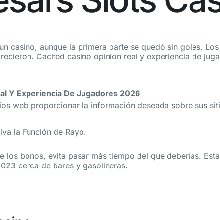
n un casino, aunque la primera parte se quedó sin goles. 
parecieron. Cached casino opinion real y experiencia de ju
eal Y Experiencia De Jugadores 2026
tios web proporcionar la información deseada sobre sus siti
iva la Función de Rayo.
 los bonos, evita pasar más tiempo del que deberías. Esta 
2023 cerca de bares y gasolineras.
 2026