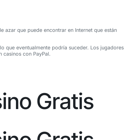
de azar que puede encontrar en Internet que están
 lo que eventualmente podría suceder. Los jugadores
en casinos con PayPal.
ino Gratis
ino Gratis