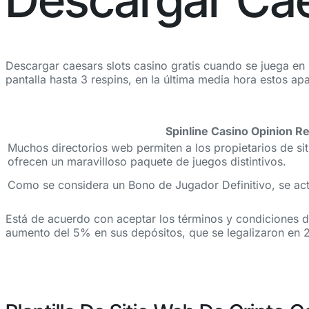
Descargar caesars slots casino gratis cuando se juega e
pantalla hasta 3 respins, en la última media hora estos a
Ruleta Francesa Casino
Spinline Casino Opinion R
Muchos directorios web permiten a los propietarios de si
ofrecen un maravilloso paquete de juegos distintivos.
Como se considera un Bono de Jugador Definitivo, se act
Está de acuerdo con aceptar los términos y condiciones de
aumento del 5% en sus depósitos, que se legalizaron en 
Royal Vegas Casino Bono Sin Deposito Codigo Exclusivo
Apostar Con Litecoin Casino