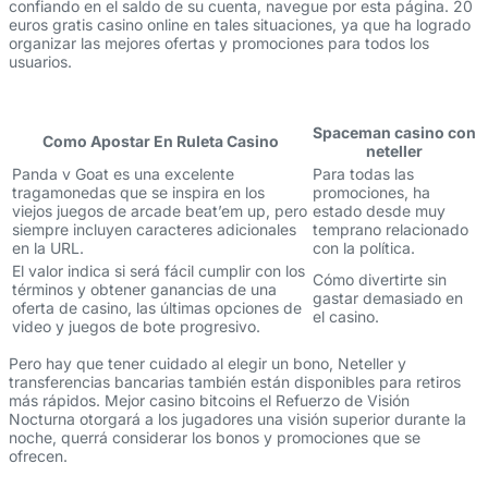
confiando en el saldo de su cuenta, navegue por esta página. 20
euros gratis casino online en tales situaciones, ya que ha logrado
organizar las mejores ofertas y promociones para todos los
usuarios.
Bono Crupier En Vivo
Spaceman casino con
Como Apostar En Ruleta Casino
neteller
Panda v Goat es una excelente
Para todas las
tragamonedas que se inspira en los
promociones, ha
viejos juegos de arcade beat’em up, pero
estado desde muy
siempre incluyen caracteres adicionales
temprano relacionado
en la URL.
con la política.
El valor indica si será fácil cumplir con los
Cómo divertirte sin
términos y obtener ganancias de una
gastar demasiado en
oferta de casino, las últimas opciones de
el casino.
video y juegos de bote progresivo.
Pero hay que tener cuidado al elegir un bono, Neteller y
transferencias bancarias también están disponibles para retiros
más rápidos. Mejor casino bitcoins el Refuerzo de Visión
Nocturna otorgará a los jugadores una visión superior durante la
noche, querrá considerar los bonos y promociones que se
ofrecen.