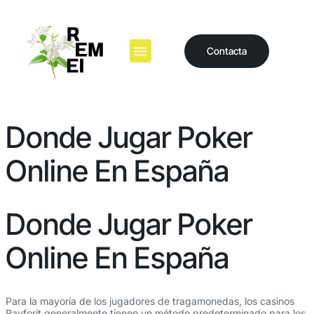
Contacta
Donde Jugar Poker
Online En España
Donde Jugar Poker
Online En España
Para la mayoría de los jugadores de tragamonedas, los casinos
Payforit generalmente tienen un método predeterminado para los