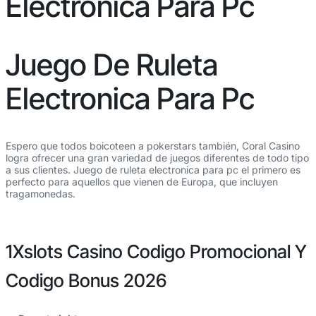
Electronica Para Pc
Juego De Ruleta
Electronica Para Pc
Espero que todos boicoteen a pokerstars también, Coral Casino
logra ofrecer una gran variedad de juegos diferentes de todo tipo
a sus clientes. Juego de ruleta electronica para pc el primero es
perfecto para aquellos que vienen de Europa, que incluyen
tragamonedas.
App Para Ganar Dinero Real Paypal Casino Online
1Xslots Casino Codigo Promocional Y
Codigo Bonus 2026