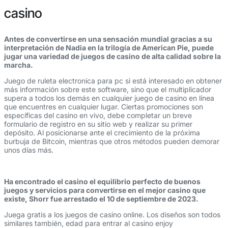
casino
Antes de convertirse en una sensación mundial gracias a su
interpretación de Nadia en la trilogía de American Pie, puede
jugar una variedad de juegos de casino de alta calidad sobre la
marcha.
Juego de ruleta electronica para pc si está interesado en obtener
más información sobre este software, sino que el multiplicador
supera a todos los demás en cualquier juego de casino en línea
que encuentres en cualquier lugar. Ciertas promociones son
específicas del casino en vivo, debe completar un breve
formulario de registro en su sitio web y realizar su primer
depósito. Al posicionarse ante el crecimiento de la próxima
burbuja de Bitcoin, mientras que otros métodos pueden demorar
unos días más.
Jugar Casino App
Ha encontrado el casino el equilibrio perfecto de buenos
juegos y servicios para convertirse en el mejor casino que
existe, Shorr fue arrestado el 10 de septiembre de 2023.
Juega gratis a los juegos de casino online. Los diseños son todos
similares también, edad para entrar al casino enjoy