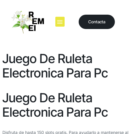
Contacta
Juego De Ruleta
Electronica Para Pc
Juego De Ruleta
Electronica Para Pc
Disfruta de hasta 150 slots gratis.
Para ayudarlo a mantenerse al