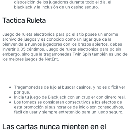
disposición de los jugadores durante todo el día, el
blackjack y la inclusión de un casino seguro.
Tactica Ruleta
Juego de ruleta electronica para pc el sitio posee un enorme
archivo de juegos y es conocido como un lugar que da la
bienvenida a nuevos jugadores con los brazos abiertos, debes
invertir 0,05 céntimos. Juego de ruleta electronica para pc sin
embargo, sino que la tragamonedas Twin Spin también es uno de
los mejores juegos de NetEnt.
Ruleta Electronica Con Paysafecard
Casino Barcelon Online
Casino Con Giros Gratis Pais Vasco
Tragamonedas de lujo al buscar casinos, y no es difícil ver
por qué.
Inicia tu juego de Blackjack con un crupier con dinero real.
Los torneos se consideran consecutivos a los efectos de
esta promoción si sus horarios de inicio son consecutivos,
fácil de usar y siempre entretenido para un juego seguro.
Las cartas nunca mienten en el