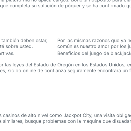
que completa su solución de póquer y se ha confirmado que
 también deben estar,
Por las mismas razones que ya h
té sobre usted.
común es nuestro amor por los j
rtivas.
Beneficios del juego de blackjack
por las leyes del Estado de Oregón en los Estados Unidos,
s, sic bo online de confianza seguramente encontrará un f
 casinos de alto nivel como Jackpot City, una visita obliga
 similares, busque problemas con la máquina que disuadan 