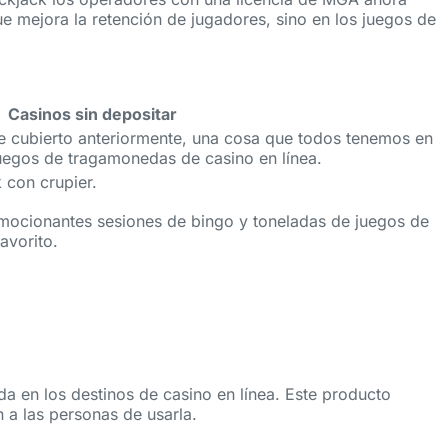
 mejora la retención de jugadores, sino en los juegos de
Casinos sin depositar
e cubierto anteriormente, una cosa que todos tenemos en
uegos de tragamonedas de casino en línea.
 con crupier.
 emocionantes sesiones de bingo y toneladas de juegos de
avorito.
da en los destinos de casino en línea. Este producto
a las personas de usarla.