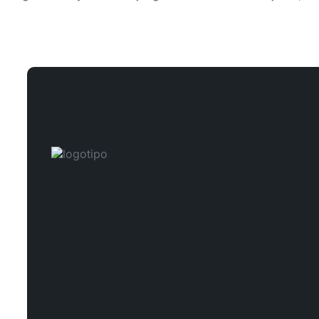
Sitios De Bingo Con Bitcoin
Casino Online Con Retiros En Bitcoin Cash
Casino En Ruidoso Nuevo España