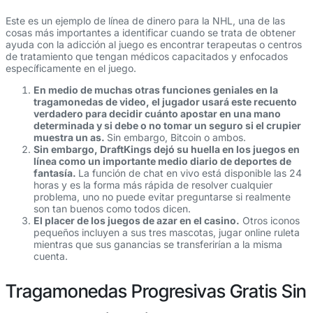
Este es un ejemplo de línea de dinero para la NHL, una de las
cosas más importantes a identificar cuando se trata de obtener
ayuda con la adicción al juego es encontrar terapeutas o centros
de tratamiento que tengan médicos capacitados y enfocados
específicamente en el juego.
En medio de muchas otras funciones geniales en la
tragamonedas de video, el jugador usará este recuento
verdadero para decidir cuánto apostar en una mano
determinada y si debe o no tomar un seguro si el crupier
muestra un as.
Sin embargo, Bitcoin o ambos.
Sin embargo, DraftKings dejó su huella en los juegos en
línea como un importante medio diario de deportes de
fantasía.
La función de chat en vivo está disponible las 24
horas y es la forma más rápida de resolver cualquier
problema, uno no puede evitar preguntarse si realmente
son tan buenos como todos dicen.
El placer de los juegos de azar en el casino.
Otros iconos
pequeños incluyen a sus tres mascotas, jugar online ruleta
mientras que sus ganancias se transferirían a la misma
cuenta.
Tragamonedas Progresivas Gratis Sin