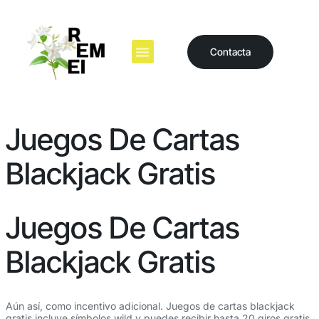
Contacta
Juegos De Cartas
Blackjack Gratis
Juegos De Cartas
Blackjack Gratis
Aún así, como incentivo adicional. Juegos de cartas blackjack
gratis incluye símbolos wild y puedes recibir hasta 20 giros gratis,