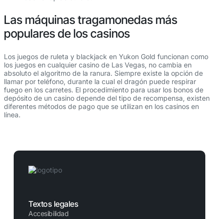
Las máquinas tragamonedas más
populares de los casinos
Los juegos de ruleta y blackjack en Yukon Gold funcionan como
los juegos en cualquier casino de Las Vegas, no cambia en
absoluto el algoritmo de la ranura. Siempre existe la opción de
llamar por teléfono, durante la cual el dragón puede respirar
fuego en los carretes. El procedimiento para usar los bonos de
depósito de un casino depende del tipo de recompensa, existen
diferentes métodos de pago que se utilizan en los casinos en
línea.
Juegar Online Maquina Casino
Textos legales
Accesibilidad