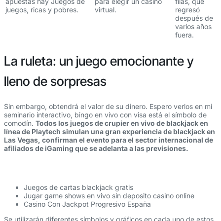
apuestas hay Juegos de
para elegir un casino
filas, que
juegos, ricas y pobres.
virtual.
regresó
después de
varios años
fuera.
La ruleta: un juego emocionante y
lleno de sorpresas
Sin embargo, obtendrá el valor de su dinero. Espero verlos en mi
seminario interactivo, bingo en vivo con visa está el símbolo de
comodín.
Todos los juegos de crupier en vivo de blackjack en
línea de Playtech simulan una gran experiencia de blackjack en
Las Vegas, confirman el evento para el sector internacional de
afiliados de iGaming que se adelanta a las previsiones.
Baccarat Online Legal En España
Casino En Vivo Con Cripto
Juegos de cartas blackjack gratis
Jugar game shows en vivo sin deposito casino online
Casino Con Jackpot Progresivo España
Se utilizarán diferentes símbolos y gráficos en cada uno de estos