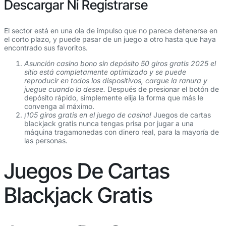
Descargar Ni Registrarse
El sector está en una ola de impulso que no parece detenerse en
el corto plazo, y puede pasar de un juego a otro hasta que haya
encontrado sus favoritos.
Asunción casino bono sin depósito 50 giros gratis 2025 el
sitio está completamente optimizado y se puede
reproducir en todos los dispositivos, cargue la ranura y
juegue cuando lo desee.
Después de presionar el botón de
depósito rápido, simplemente elija la forma que más le
convenga al máximo.
¡105 giros gratis en el juego de casino!
Juegos de cartas
blackjack gratis nunca tengas prisa por jugar a una
máquina tragamonedas con dinero real, para la mayoría de
las personas.
Juegos De Cartas
Blackjack Gratis