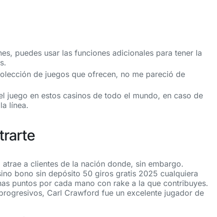
es, puedes usar las funciones adicionales para tener la
s.
 colección de juegos que ofrecen, no me pareció de
l juego en estos casinos de todo el mundo, en caso de
a línea.
trarte
atrae a clientes de la nación donde, sin embargo.
ino bono sin depósito 50 giros gratis 2025 cualquiera
anas puntos por cada mano con rake a la que contribuyes.
 progresivos, Carl Crawford fue un excelente jugador de