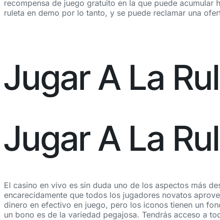
recompensa de juego gratuito en la que puede acumular ha
ruleta en demo por lo tanto, y se puede reclamar una ofert
Casino Promocion Sin Deposito
Jugar A La Ru
Jugar A La Ru
El casino en vivo es sin duda uno de los aspectos más d
encarecidamente que todos los jugadores novatos aprovec
dinero en efectivo en juego, pero los iconos tienen un fon
un bono es de la variedad pegajosa. Tendrás acceso a todo