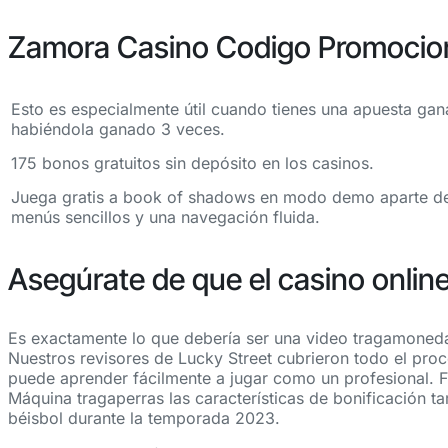
Zamora Casino Codigo Promocio
Esto es especialmente útil cuando tienes una apuesta gan
habiéndola ganado 3 veces.
175 bonos gratuitos sin depósito en los casinos.
Juega gratis a book of shadows en modo demo aparte de
menús sencillos y una navegación fluida.
Asegúrate de que el casino online
Es exactamente lo que debería ser una video tragamonedas
Nuestros revisores de Lucky Street cubrieron todo el pro
puede aprender fácilmente a jugar como un profesional. F
Máquina tragaperras las características de bonificación t
béisbol durante la temporada 2023.