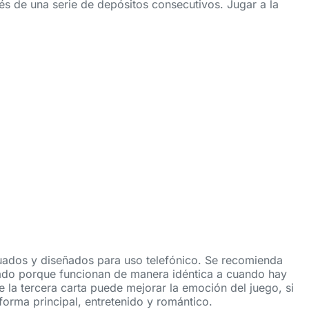
s de una serie de depósitos consecutivos. Jugar a la
uados y diseñados para uso telefónico. Se recomienda
rado porque funcionan de manera idéntica a cuando hay
de la tercera carta puede mejorar la emoción del juego, si
forma principal, entretenido y romántico.