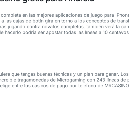
os completa en las mejores aplicaciones de juego para iPh
 a las cajas de botín gira en torno a los conceptos de transf
ieras jugando contra novatos completos, también verá la can
e hacerlo podría ser apostar todas las líneas a 10 centavo
equiere que tengas buenas técnicas y un plan para ganar. Lo
increíble tragamonedas de Microgaming con 243 líneas de pa
Si elige entre los casinos de pago por teléfono de MRCASI