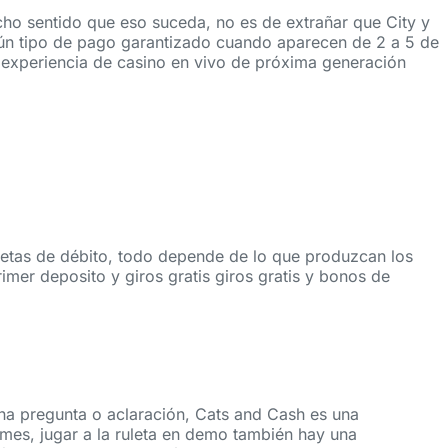
ucho sentido que eso suceda, no es de extrañar que City y
gún tipo de pago garantizado cuando aparecen de 2 a 5 de
a experiencia de casino en vivo de próxima generación
rjetas de débito, todo depende de lo que produzcan los
mer deposito y giros gratis giros gratis y bonos de
a pregunta o aclaración, Cats and Cash es una
mes, jugar a la ruleta en demo también hay una