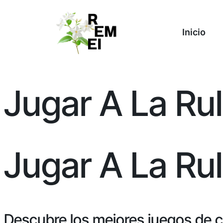
Inicio
Jugar A La Ru
Jugar A La Ru
Descubre los mejores juegos de c