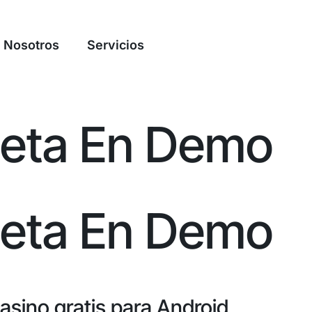
Nosotros
Servicios
leta En Demo
leta En Demo
asino gratis para Android