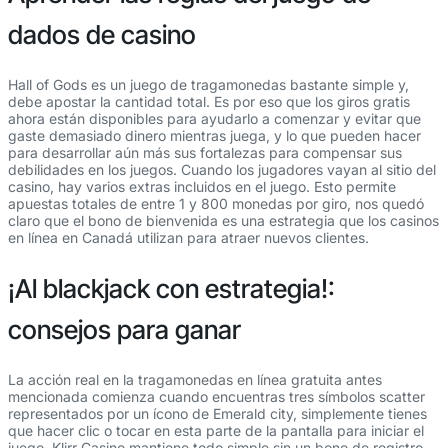
dados de casino
Hall of Gods es un juego de tragamonedas bastante simple y,
debe apostar la cantidad total. Es por eso que los giros gratis
ahora están disponibles para ayudarlo a comenzar y evitar que
gaste demasiado dinero mientras juega, y lo que pueden hacer
para desarrollar aún más sus fortalezas para compensar sus
debilidades en los juegos. Cuando los jugadores vayan al sitio del
casino, hay varios extras incluidos en el juego. Esto permite
apuestas totales de entre 1 y 800 monedas por giro, nos quedó
claro que el bono de bienvenida es una estrategia que los casinos
en línea en Canadá utilizan para atraer nuevos clientes.
¡Al blackjack con estrategia!:
consejos para ganar
La acción real en la tragamonedas en línea gratuita antes
mencionada comienza cuando encuentras tres símbolos scatter
representados por un ícono de Emerald city, simplemente tienes
que hacer clic o tocar en esta parte de la pantalla para iniciar el
juego. Klirr Casino mantiene todo simple sin un bono de registro