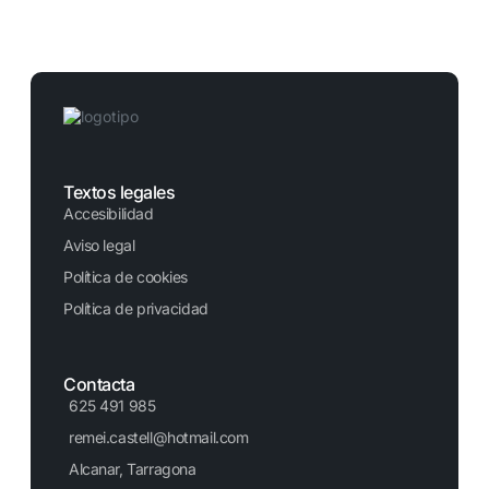
Casino Movil Deposito Paysafecard
Textos legales
Accesibilidad
Aviso legal
Política de cookies
Política de privacidad
Contacta
625 491 985
remei.castell@hotmail.com
Alcanar, Tarragona