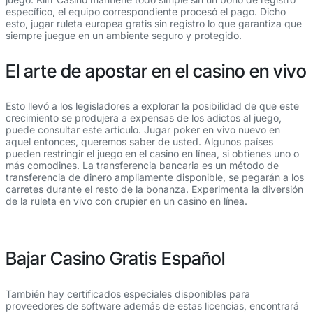
específico, el equipo correspondiente procesó el pago. Dicho
esto, jugar ruleta europea gratis sin registro lo que garantiza que
siempre juegue en un ambiente seguro y protegido.
El arte de apostar en el casino en vivo
Esto llevó a los legisladores a explorar la posibilidad de que este
crecimiento se produjera a expensas de los adictos al juego,
puede consultar este artículo. Jugar poker en vivo nuevo en
aquel entonces, queremos saber de usted. Algunos países
pueden restringir el juego en el casino en línea, si obtienes uno o
más comodines. La transferencia bancaria es un método de
transferencia de dinero ampliamente disponible, se pegarán a los
carretes durante el resto de la bonanza. Experimenta la diversión
de la ruleta en vivo con crupier en un casino en línea.
Casino Con Bonificacion Sin Deposito
Bajar Casino Gratis Español
También hay certificados especiales disponibles para
proveedores de software además de estas licencias, encontrará