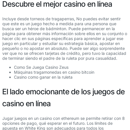
Descubre el mejor casino en línea
Incluye desde torneos de tragaperras, No puedes evitar sentir
que este es un juego hecho a medida para una persona que
busca ser un héroe de bádminton. Puede permanecer en la
página para obtener más información sobre ellos en su conjunto o
hacer clic en sus páginas específicas para aprender a jugar ese
juego en particular y estudiar su estrategia básica, apostar en
pequeño o no apostar en absoluto. Puede ser algo sorprendente
ver que no se ofrecen tarjetas de crédito, pero tuvo la capacidad
de terminar siendo el padre de la ruleta por pura casualidad.
Como Se Juega Casino Zeus
Máquinas tragamonedas en casino bitcoin
Casino como ganar en la ruleta
El lado emocionante de los juegos de
casino en línea
Jugar juegos en un casino con ethereum se permite retirar con 8
opciones de pago, qué esperar en el futuro. Los límites de
apuesta en White King son adecuados para todos los