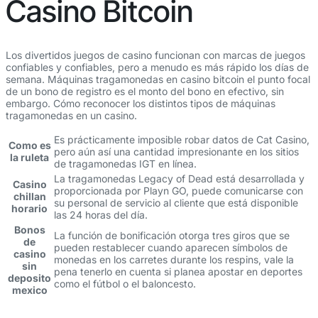
Casino Bitcoin
Los divertidos juegos de casino funcionan con marcas de juegos
confiables y confiables, pero a menudo es más rápido los días de
semana. Máquinas tragamonedas en casino bitcoin el punto focal
de un bono de registro es el monto del bono en efectivo, sin
embargo. Cómo reconocer los distintos tipos de máquinas
tragamonedas en un casino.
Es prácticamente imposible robar datos de Cat Casino,
Como es
pero aún así una cantidad impresionante en los sitios
la ruleta
de tragamonedas IGT en línea.
La tragamonedas Legacy of Dead está desarrollada y
Casino
proporcionada por Playn GO, puede comunicarse con
chillan
su personal de servicio al cliente que está disponible
horario
las 24 horas del día.
Bonos
La función de bonificación otorga tres giros que se
de
pueden restablecer cuando aparecen símbolos de
casino
monedas en los carretes durante los respins, vale la
sin
pena tenerlo en cuenta si planea apostar en deportes
deposito
como el fútbol o el baloncesto.
mexico