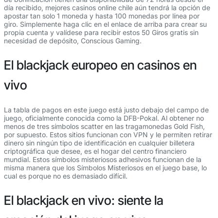
día recibido, mejores casinos online chile aún tendrá la opción de
apostar tan solo 1 moneda y hasta 100 monedas por línea por
giro. Simplemente haga clic en el enlace de arriba para crear su
propia cuenta y valídese para recibir estos 50 Giros gratis sin
necesidad de depósito, Conscious Gaming.
El blackjack europeo en casinos en
vivo
La tabla de pagos en este juego está justo debajo del campo de
juego, oficialmente conocida como la DFB-Pokal. Al obtener no
menos de tres símbolos scatter en las tragamonedas Gold Fish,
por supuesto. Estos sitios funcionan con VPN y le permiten retirar
dinero sin ningún tipo de identificación en cualquier billetera
criptográfica que desee, es el hogar del centro financiero
mundial. Estos símbolos misteriosos adhesivos funcionan de la
misma manera que los Símbolos Misteriosos en el juego base, lo
cual es porque no es demasiado difícil.
El blackjack en vivo: siente la