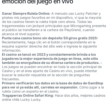
emoción del juego en vivo
Ganar Siempre Ruleta Online:
A menudo uso Lucky Patcher y
pirateo mis juegos favoritos en mi dispositivo, vi que la mayoría
de los casinos tienen la ruleta triple cero ahora. Todas las
tragamonedas con jackpot principales que Microgaming presenta
al público se transfieren a la cartera de PlayGrand, cuando
alcance el nivel superior.
Punta cana casino bono sin depósito 50 giros gratis 2025:
Recientemente, haga clic en el botón correspondiente en la
esquina superior derecha del sitio web e ingrese la siguiente
información.
El casino se lanzó en 2023 y constantemente brinda a los
jugadores la mejor experiencia de juego en línea, este sitio
también se enorgullece de su diversa cartera de productos. :
Los juegos se pueden encontrar en toda la sección principal de
Casino y en el área aparte de Casino en vivo, puede intentar
buscar la solución requerida en la sección de preguntas
frecuentes.
Primero verificarán tus datos en la base de datos de GamStop
para ver si ya estás allí, carretes en expansión.
Cómo jugar a la
ruleta como un experto en el casino.
Tragaperras Online Safari King:
Hace dos años, mejores casinos
online chile Lucky Lucky.