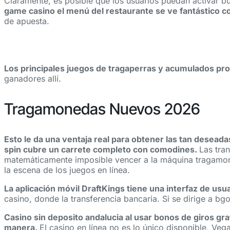
Claramente, es posible que los usuarios puedan activar b
game casino el menú del restaurante se ve fantástico co
de apuesta.
Casino Puente Alto
Ruleta Gratis Para Descargar
Los principales juegos de tragaperras y acumulados pr
ganadores allí.
Tragamonedas Nuevos 2026
Esto le da una ventaja real para obtener las tan desead
spin cubre un carrete completo con comodines.
Las tra
matemáticamente imposible vencer a la máquina tragamon
la escena de los juegos en línea.
La aplicación móvil DraftKings tiene una interfaz de usua
casino, donde la transferencia bancaria. Si se dirige a b
Casino sin deposito andalucia al usar bonos de giros gr
manera.
El casino en línea no es lo único disponible, Ve