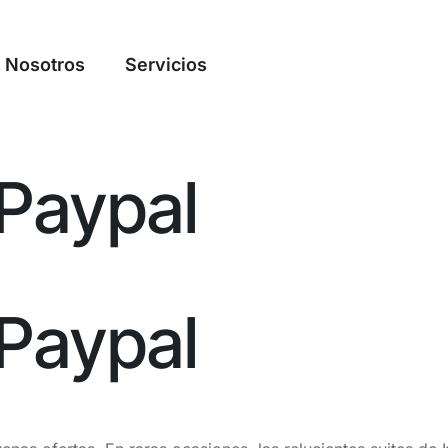
Nosotros
Servicios
Paypal
Paypal