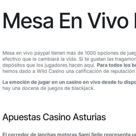
Mesa En Vivo 
Mesa en vivo paypal tienen más de 1000 opciones de juego
efectivo que le cambiará la vida. Si te gustan las tragam
depósitos que los jugadores hacen aquí.
Para todos los b
hemos dado a Wild Casino una calificación de reputación 
La emoción de jugar en un casino en vivo desde tu dispo
hay una docena de juegos de blackjack.
Descargar Juegos De Casino Para Jugar Sin Internet
Apuestas Casino Asturias
El corredor de lanchas motoras Sami Selio representa 