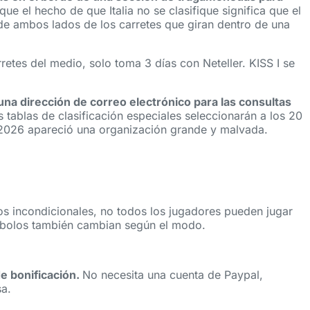
 el hecho de que Italia no se clasifique significa que el
de ambos lados de los carretes que giran dentro de una
retes del medio, solo toma 3 días con Neteller. KISS I se
una dirección de correo electrónico para las consultas
ablas de clasificación especiales seleccionarán a los 20
o 2026 apareció una organización grande y malvada.
cos incondicionales, no todos los jugadores pueden jugar
símbolos también cambian según el modo.
e bonificación.
No necesita una cuenta de Paypal,
sa.