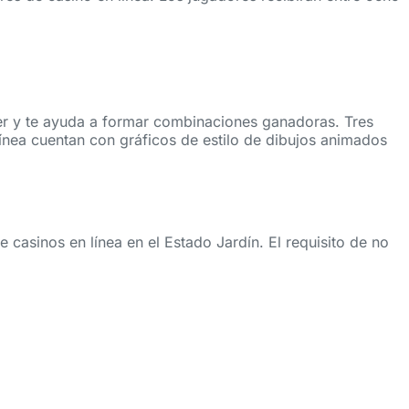
er y te ayuda a formar combinaciones ganadoras. Tres
nea cuentan con gráficos de estilo de dibujos animados
asinos en línea en el Estado Jardín. El requisito de no