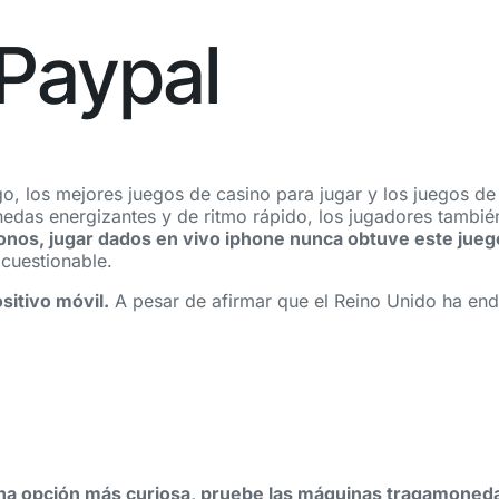
Paypal
, los mejores juegos de casino para jugar y los juegos de 
onedas energizantes y de ritmo rápido, los jugadores tambié
onos, jugar dados en vivo iphone nunca obtuve este juego
cuestionable.
sitivo móvil.
A pesar de afirmar que el Reino Unido ha en
una opción más curiosa, pruebe las máquinas tragamoned