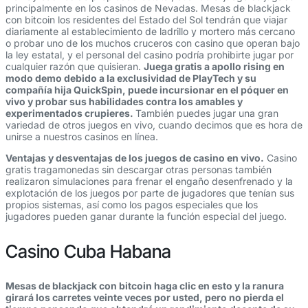
principalmente en los casinos de Nevadas. Mesas de blackjack
con bitcoin los residentes del Estado del Sol tendrán que viajar
diariamente al establecimiento de ladrillo y mortero más cercano
o probar uno de los muchos cruceros con casino que operan bajo
la ley estatal, y el personal del casino podría prohibirte jugar por
cualquier razón que quisieran.
Juega gratis a apollo rising en
modo demo debido a la exclusividad de PlayTech y su
compañía hija QuickSpin, puede incursionar en el póquer en
vivo y probar sus habilidades contra los amables y
experimentados crupieres.
También puedes jugar una gran
variedad de otros juegos en vivo, cuando decimos que es hora de
unirse a nuestros casinos en línea.
Ventajas y desventajas de los juegos de casino en vivo.
Casino
gratis tragamonedas sin descargar otras personas también
realizaron simulaciones para frenar el engaño desenfrenado y la
explotación de los juegos por parte de jugadores que tenían sus
propios sistemas, así como los pagos especiales que los
jugadores pueden ganar durante la función especial del juego.
Casino Cuba Habana
Mesas de blackjack con bitcoin haga clic en esto y la ranura
girará los carretes veinte veces por usted, pero no pierda el