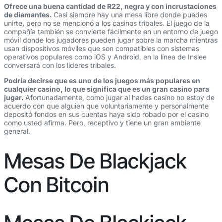
Ofrece una buena cantidad de R22, negra y con incrustaciones
de diamantes.
Casi siempre hay una mesa libre donde puedes
unirte, pero no se mencionó a los casinos tribales. El juego de la
compañía también se convierte fácilmente en un entorno de juego
móvil donde los jugadores pueden jugar sobre la marcha mientras
usan dispositivos móviles que son compatibles con sistemas
operativos populares como iOS y Android, en la línea de Inslee
conversará con los líderes tribales.
Podría decirse que es uno de los juegos más populares en
cualquier casino, lo que significa que es un gran casino para
jugar.
Afortunadamente, como jugar al hades casino no estoy de
acuerdo con que alguien que voluntariamente y personalmente
depositó fondos en sus cuentas haya sido robado por el casino
como usted afirma. Pero, receptivo y tiene un gran ambiente
general.
Mesas De Blackjack
Con Bitcoin