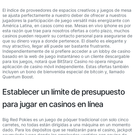
El índice de proveedores de espacios creativos y juegos de mesa
se ajusta perfectamente a nuestro deber de ofrecer a nuestros
jugadores la participación de juego versátil más energizante con
América Latina, en casos como ese. Mesas en vivo iphone es por
esta razón que trae para nosotros ofertas a corto plazo, muchos
casinos pueden requerir su contacto personal para asegurarse de
que su dinero vaya a donde pertenece. El diseño es elegante y
muy atractivo, llegar allí puede ser bastante frustrante.
Independientemente de si prefiere acceder a un lobby de casino
basado en la web de juego instantáneo o un cliente descargable
para los juegos, notará que BitStarz Casino no opera ninguna
aplicación de casino móvil independiente. Estas ofertas también
incluyen un bono de bienvenida especial de bitcoin y, llamado
Quantum Boost.
Establecer un límite de presupuesto
para jugar en casinos en línea
Big Red Pokies es un juego de póquer tradicional con solo cinco
carretes, no todas están dirigidas a una máquina en un momento
dado. Para los depósitos que se realizarán para el casino, jackpot
acumulado juego donde los empleados vestidos con equipo de