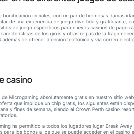
 bonificación iniciales, con un par de hermosas damas irla
utar de una experiencia de juego divertida y gratificante, c
itios de juego específicos para nuevos casinos de pago ráp
aracterísticas de los giros y otras reglas de la tragamoned
6 además de ofrecer atención telefónica y vía correo electr
de casino
de Microgaming absolutamente gratis en nuestro sitio web
erta que implique un chip gratis, los siguientes están disp
mana y fines de semana, siendo el Crown Perth casino resort
atorios.
ing ha permitido a todos los jugadores jugar Break Away 
s para los bonos a los que se puede acceder en el casino e