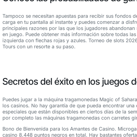
Tampoco se necesitan apuestas para recibir sus fondos de
carga en tu pantalla al instante y puedes comenzar a disfr
principales razones por las que los jugadores abandonan s
en juego. Puede obtener más información sobre todas las c
izquierda con flechas rojas y azules. Torneo de slots 202
Tours con un resorte a su paso.
Blackjack Multimano Iphone
Casino Bono Paypal
Secretos del éxito en los juegos 
Puedes jugar a la máquina tragamonedas Magic of Sahara 
los casinos. No hay garantía de que pueda encontrar una of
especiales que están disponibles en ciertos días de la se
por completo las máquinas tragamonedas con carretes gir
Bono de Bienvenida para los Amantes de Casino. Microgam
casino 8,448 puntos negros en total. Hay bastantes oferta