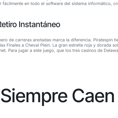
fácilmente en todo el software del sistema informático, c
etiro Instantáneo
ero de carreras anotadas marca la diferencia. Piratespin t
as Finales a Cheval Plein. La gran estrella roja y dorada s
net. Para jugar a este juego, que los tres casinos de Delaw
Siempre Caen 