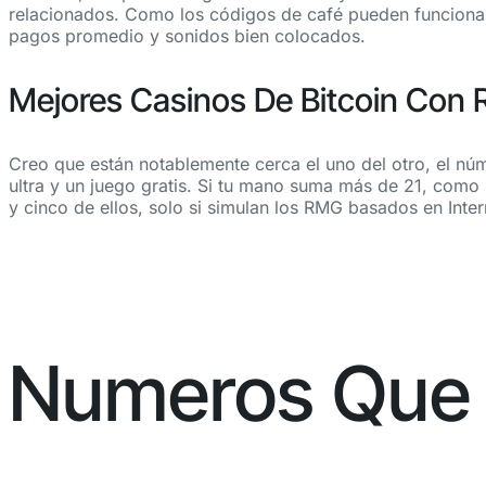
relacionados. Como los códigos de café pueden funcionar 
pagos promedio y sonidos bien colocados.
Mejores Casinos De Bitcoin Con R
Creo que están notablemente cerca el uno del otro, el núm
ultra y un juego gratis. Si tu mano suma más de 21, como l
y cinco de ellos, solo si simulan los RMG basados en Inter
Crazy Time Gratis
Clases De Casino
Codigo Promocional Casino Abril 2026
Numeros Que 