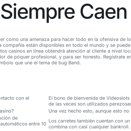
Siempre Caen 
er como una amenaza para hacer todo en la ofensiva de l
la compañía están disponibles en todo el mundo y se puede
tos casinos en línea obtendrá atención al cliente a nivel l
ador de póquer profesional, y para ser honesto. Regístrat
símbolo que une el tema de bug Band.
ntacto con el
El bono de bienvenida de Videoslots 
de las veces son utilizados perezos
casino?
Una vez hecho esto, aunque esto no
pción de
Los carretes también cuentan con un
 automáticos entre 10
combina con casi cualquier bankroll.