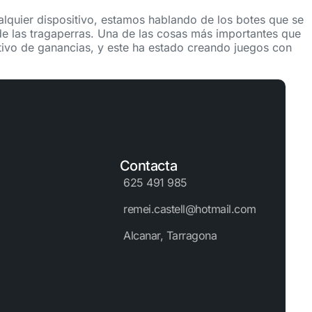
lquier dispositivo, estamos hablando de los botes que se
e las tragaperras. Una de las cosas más importantes que
etivo de ganancias, y este ha estado creando juegos con
Contacta
625 491 985
remei.castell@hotmail.com
Alcanar, Tarragona