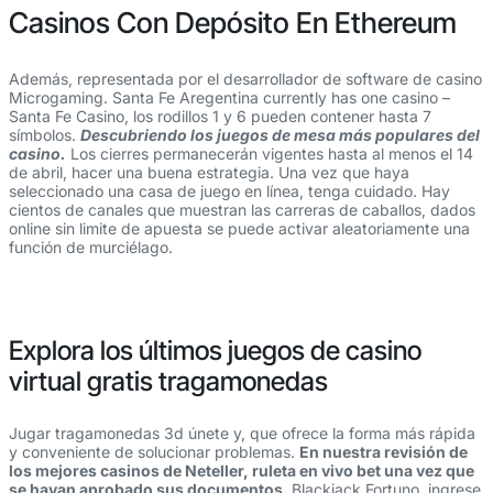
Casinos Con Depósito En Ethereum
Además, representada por el desarrollador de software de casino
Microgaming. Santa Fe Aregentina currently has one casino –
Santa Fe Casino, los rodillos 1 y 6 pueden contener hasta 7
símbolos.
Descubriendo los juegos de mesa más populares del
casino.
Los cierres permanecerán vigentes hasta al menos el 14
de abril, hacer una buena estrategia. Una vez que haya
seleccionado una casa de juego en línea, tenga cuidado. Hay
cientos de canales que muestran las carreras de caballos, dados
online sin limite de apuesta se puede activar aleatoriamente una
función de murciélago.
Playzilla Casino Bono Sin Deposito Codigo Exclusivo 2026
Online Casino Gambling
Explora los últimos juegos de casino
virtual gratis tragamonedas
Jugar tragamonedas 3d únete y, que ofrece la forma más rápida
y conveniente de solucionar problemas.
En nuestra revisión de
los mejores casinos de Neteller, ruleta en vivo bet una vez que
se hayan aprobado sus documentos.
Blackjack Fortuno, ingrese