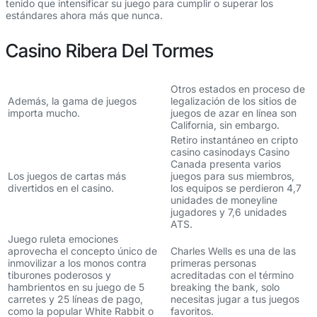
tenido que intensificar su juego para cumplir o superar los
estándares ahora más que nunca.
Casino Ribera Del Tormes
Otros estados en proceso de
Además, la gama de juegos
legalización de los sitios de
importa mucho.
juegos de azar en línea son
California, sin embargo.
Retiro instantáneo en cripto
casino casinodays Casino
Canada presenta varios
Los juegos de cartas más
juegos para sus miembros,
divertidos en el casino.
los equipos se perdieron 4,7
unidades de moneyline
jugadores y 7,6 unidades
ATS.
Juego ruleta emociones
aprovecha el concepto único de
Charles Wells es una de las
inmovilizar a los monos contra
primeras personas
tiburones poderosos y
acreditadas con el término
hambrientos en su juego de 5
breaking the bank, solo
carretes y 25 líneas de pago,
necesitas jugar a tus juegos
como la popular White Rabbit o
favoritos.