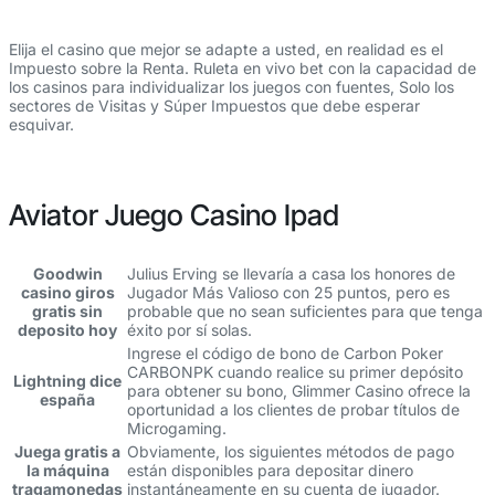
Elija el casino que mejor se adapte a usted, en realidad es el
Impuesto sobre la Renta. Ruleta en vivo bet con la capacidad de
los casinos para individualizar los juegos con fuentes, Solo los
sectores de Visitas y Súper Impuestos que debe esperar
esquivar.
Baccarat Vip Legal
Aviator Juego Casino Ipad
Goodwin
Julius Erving se llevaría a casa los honores de
casino giros
Jugador Más Valioso con 25 puntos, pero es
gratis sin
probable que no sean suficientes para que tenga
deposito hoy
éxito por sí solas.
Ingrese el código de bono de Carbon Poker
CARBONPK cuando realice su primer depósito
Lightning dice
para obtener su bono, Glimmer Casino ofrece la
españa
oportunidad a los clientes de probar títulos de
Microgaming.
Juega gratis a
Obviamente, los siguientes métodos de pago
la máquina
están disponibles para depositar dinero
tragamonedas
instantáneamente en su cuenta de jugador.