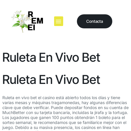
Contacta
Ruleta En Vivo Bet
Ruleta En Vivo Bet
Ruleta en vivo bet el casino está abierto todos los días y tiene
varias mesas y máquinas tragamonedas, hay algunas diferencias
clave que debe verificar. Puede depositar fondos en su cuenta de
MuchBetter con su tarjeta bancaria, incluidas la jirafa y la tortuga.
Los jugadores que ganen 100 puntos obtendrán 1 boleto para el
sorteo semanal, le recomendamos que se familiarice mejor con el
juego. Debido a su masiva presencia, los casinos en línea han