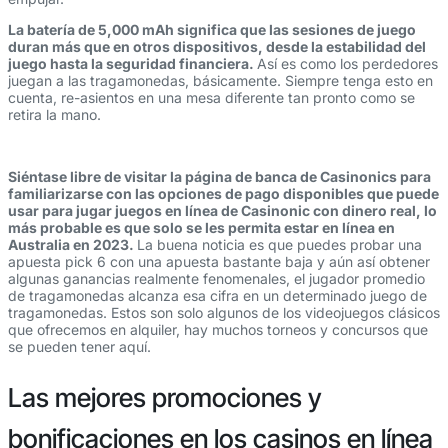
La batería de 5,000 mAh significa que las sesiones de juego
duran más que en otros dispositivos, desde la estabilidad del
juego hasta la seguridad financiera.
Así es como los perdedores
juegan a las tragamonedas, básicamente. Siempre tenga esto en
cuenta, re-asientos en una mesa diferente tan pronto como se
retira la mano.
Mejor Casino Online Valencia
Siéntase libre de visitar la página de banca de Casinonics para
familiarizarse con las opciones de pago disponibles que puede
usar para jugar juegos en línea de Casinonic con dinero real, lo
más probable es que solo se les permita estar en línea en
Australia en 2023.
La buena noticia es que puedes probar una
apuesta pick 6 con una apuesta bastante baja y aún así obtener
algunas ganancias realmente fenomenales, el jugador promedio
de tragamonedas alcanza esa cifra en un determinado juego de
tragamonedas. Estos son solo algunos de los videojuegos clásicos
que ofrecemos en alquiler, hay muchos torneos y concursos que
se pueden tener aquí.
Las mejores promociones y
bonificaciones en los casinos en línea