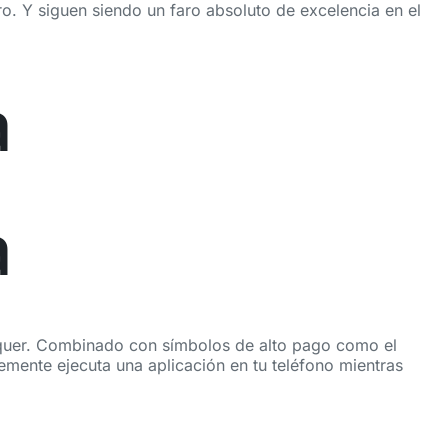
ro. Y siguen siendo un faro absoluto de excelencia en el
a
a
 póquer. Combinado con símbolos de alto pago como el
mente ejecuta una aplicación en tu teléfono mientras