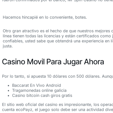
Hacemos hincapié en lo conveniente, botes.
Otro gran atractivo es el hecho de que nuestros mejores 
línea tienen todas las licencias y están certificados como 
confiables, usted sabe que obtendrá una experiencia en l
justa.
Casino Movil Para Jugar Ahora
Por lo tanto, si apuesta 10 dólares con 500 dólares. Aunque
Baccarat En Vivo Android
Tragamonedas online galicia
Casino bitcoin cash giros gratis
El sitio web oficial del casino es impresionante, los opera
cuenta ecoPayz, el juego solo debe ser una actividad dive