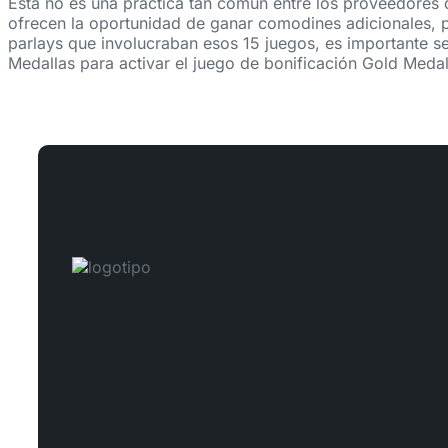
Esta no es una práctica tan común entre los proveedores de
ofrecen la oportunidad de ganar comodines adicionales, p
parlays que involucraban esos 15 juegos, es importante se
Medallas para activar el juego de bonificación Gold Meda
Casino Pagar Con Paypal
Jugar En Casino Online España Con Bizum