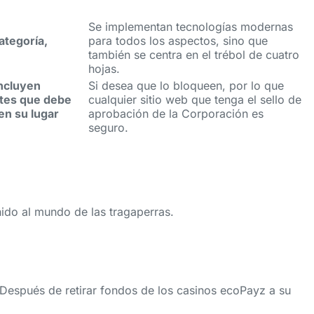
Se implementan tecnologías modernas
ategoría,
para todos los aspectos, sino que
también se centra en el trébol de cuatro
hojas.
incluyen
Si desea que lo bloqueen, por lo que
tes que debe
cualquier sitio web que tenga el sello de
en su lugar
aprobación de la Corporación es
seguro.
enido al mundo de las tragaperras.
s. Después de retirar fondos de los casinos ecoPayz a su