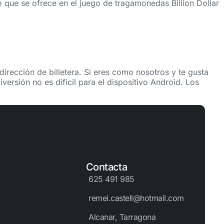
que se ofrece en el juego de tragamonedas Billion Dollar
rección de billetera. Si eres como nosotros y te gusta
rsión no es difícil para el dispositivo Android. Los
Contacta
625 491 985
remei.castell@hotmail.com
Alcanar, Tarragona