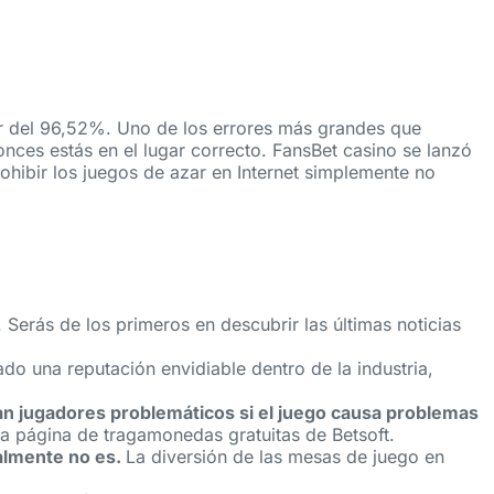
dor del 96,52%. Uno de los errores más grandes que
es estás en el lugar correcto. FansBet casino se lanzó
hibir los juegos de azar en Internet simplemente no
erás de los primeros en descubrir las últimas noticias
do una reputación envidiable dentro de la industria,
ran jugadores problemáticos si el juego causa problemas
tra página de tragamonedas gratuitas de Betsoft.
ealmente no es.
La diversión de las mesas de juego en