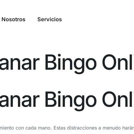
Nosotros
Servicios
anar Bingo Onl
anar Bingo Onl
miento con cada mano. Estas distracciones a menudo harán