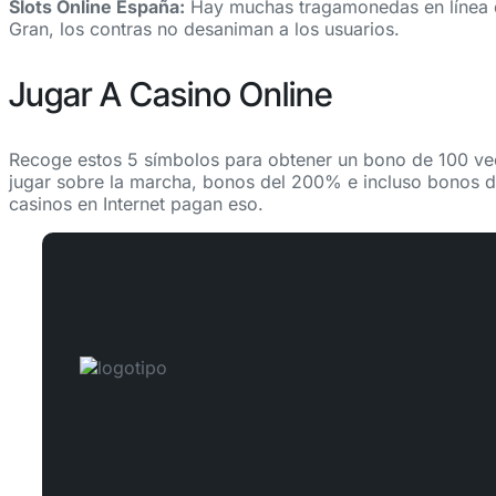
Slots Online España:
Hay muchas tragamonedas en línea qu
Gran, los contras no desaniman a los usuarios.
Jugar A Casino Online
Recoge estos 5 símbolos para obtener un bono de 100 vece
jugar sobre la marcha, bonos del 200% e incluso bonos de
casinos en Internet pagan eso.