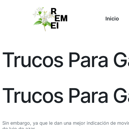
Inicio
Trucos Para G
Trucos Para G
Sin embargo, ya que le dan una mejor indicación de movi
de lujo de azar.