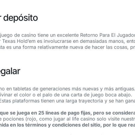
r depósito
l juego de casino tiene un excelente Retorno Para El Juga
Texas Hold’em es involucrarse en demasiadas manos, entonc
a es una forma relativamente nueva de hacer las cosas, pro
galar
o en tabletas de generaciones más nuevas y más antiguas. S
ivinar el color o el palo de una carta de juego boca abajo.
stas plataformas tienen una larga trayectoria y se han gana
 que se juega en 25 líneas de pago fijas, pero se conside
e pociones (rojo, como jugar al life casino solo visite nues
da en los términos y condiciones del sitio, por lo que r