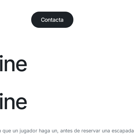
Contacta
ine
ine
 que un jugador haga un, antes de reservar una escapada