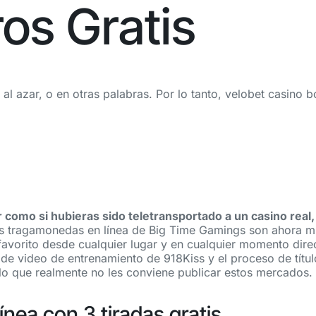
os Gratis
al azar, o en otras palabras. Por lo tanto, velobet casino 
r como si hubieras sido teletransportado a un casino rea
s tragamonedas en línea de Big Time Gamings son ahora mu
avorito desde cualquier lugar y en cualquier momento direct
 de video de entrenamiento de 918Kiss y el proceso de títu
lo que realmente no les conviene publicar estos mercados.
ínea con 3 tiradas gratis