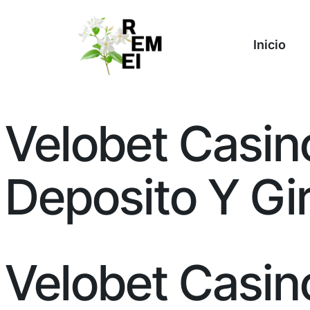
Inicio
Velobet Casin
Deposito Y Gir
Velobet Casin