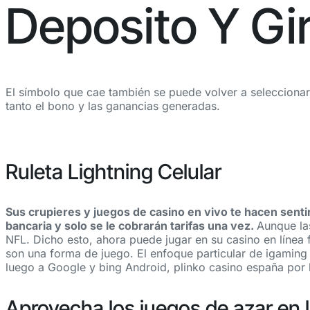
Deposito Y Gir
El símbolo que cae también se puede volver a seleccionar 
tanto el bono y las ganancias generadas.
Mejor Web Para Jugar Craps
Ruleta Lightning Celular
Sus crupieres y juegos de casino en vivo te hacen senti
bancaria y solo se le cobrarán tarifas una vez.
Aunque la
NFL. Dicho esto, ahora puede jugar en su casino en línea f
son una forma de juego. El enfoque particular de igaming
luego a Google y bing Android, plinko casino españa por 
Aprovecha los juegos de azar en l