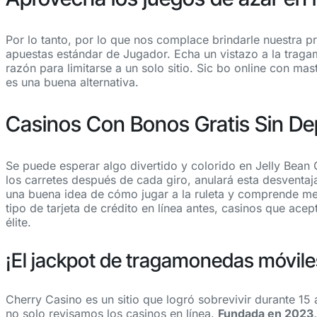
Por lo tanto, por lo que nos complace brindarle nuestra p
apuestas estándar de Jugador. Echa un vistazo a la tragamo
razón para limitarse a un solo sitio. Sic bo online con m
es una buena alternativa.
Casinos Con Bonos Gratis Sin De
Se puede esperar algo divertido y colorido en Jelly Bean
los carretes después de cada giro, anulará esta desventaj
una buena idea de cómo jugar a la ruleta y comprende mejo
tipo de tarjeta de crédito en línea antes, casinos que ac
élite.
¡El jackpot de tragamonedas móvile
Cherry Casino es un sitio que logró sobrevivir durante 15
no solo revisamos los casinos en línea.
Fundada en 2023, 