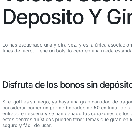
Deposito Y Gir
Lo has escuchado una y otra vez, y es la única asociaci
fines de lucro. Tiene un bolsillo cero en una rueda estánd
Mejor Casino Con Chat
Ofertas Casino Online
Disfruta de los bonos sin depósit
Si el golf es su juego, ya haya una gran cantidad de tra
considerar comer un par de bocados de 50 en lugar de un
entrado en escena y se han ganado los corazones de los 
estos centros turísticos pueden tener temas que giran en 
seguro y fácil de usar.