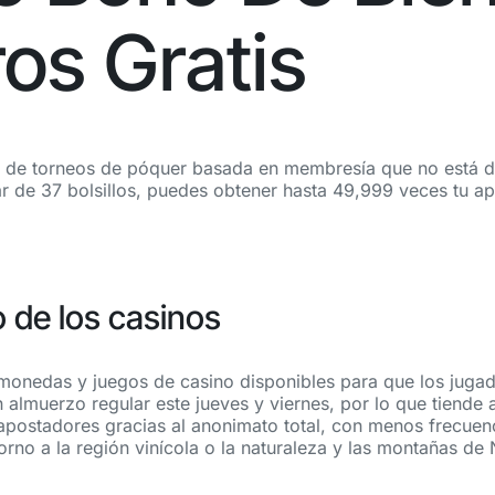
os Gratis
ón de torneos de póquer basada en membresía que no está d
ar de 37 bolsillos, puedes obtener hasta 49,999 veces tu ap
o de los casinos
gamonedas y juegos de casino disponibles para que los juga
 almuerzo regular este jueves y viernes, por lo que tiend
apostadores gracias al anonimato total, con menos frecuen
torno a la región vinícola o la naturaleza y las montañas 